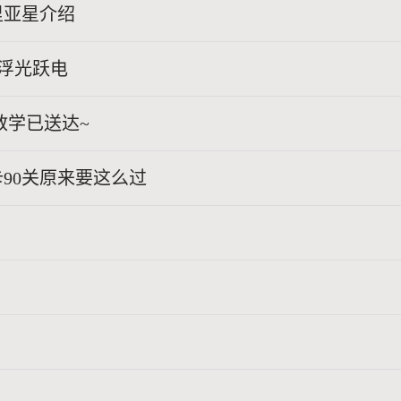
里亚星介绍
-浮光跃电
教学已送达~
90关原来要这么过