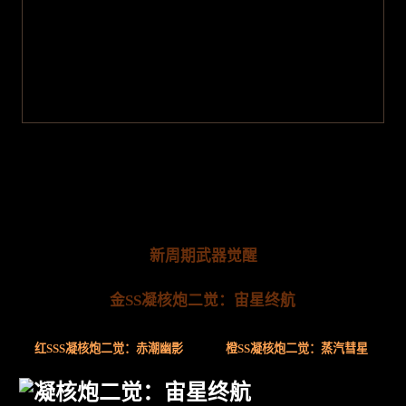
新周期武器觉醒
金SS凝核炮二觉：宙星终航
红SSS凝核炮二觉：赤潮幽影
橙SS凝核炮二觉：蒸汽彗星
凝核炮二觉：宙星终航