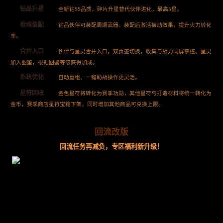
钻品升星
全新钻SS品质，碎片升星替代伙伴进化，最高5星。
枪魂装配
钻品伙伴可装配周期武器，装配后激活被动效果，提升火力转化
率。
合并入口
伙伴与星灵合并入口，双页签切换，收集与战力同屏掌控。星灵
加入图鉴，根据图鉴等级获得加成。
系统优化
自动重组、一键助战操作更灵活。
星符回收
金色星符将转化为赛季功勋，其他星符与打造材料将统一转化为
金币，赛季商店星符宝箱下架，同时增加其他商品可兑换上限。
回流改版
回流任务再减负，专区福利新升级！