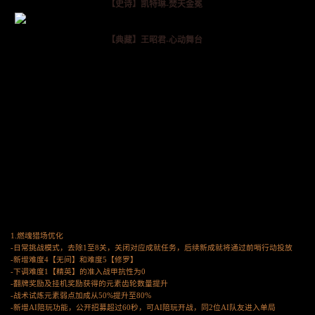
【史诗】凯特琳-焚天金冕
【典藏】王昭君-心动舞台
1.燃魂猎场优化
-日常挑战模式，去除1至8关，关闭对应成就任务，后续新成就将通过前哨行动投放
-新增难度4【无间】和难度5【修罗】
-下调难度1【精英】的准入战甲抗性为0
-翻牌奖励及挂机奖励获得的元素齿轮数量提升
-战术试炼元素弱点加成从50%提升至80%
-新增AI陪玩功能，公开招募超过60秒，可AI陪玩开战，同2位AI队友进入单局