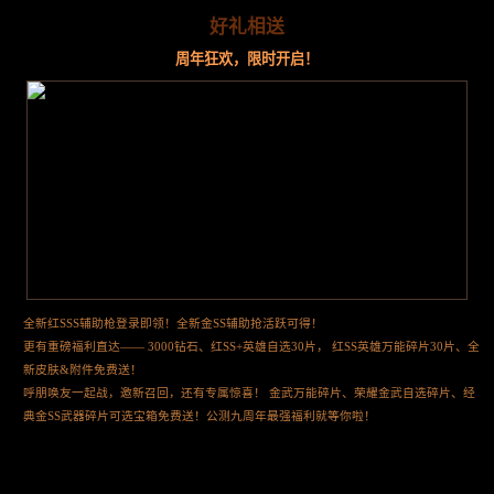
好礼相送
周年狂欢，限时开启！
全新红SSS辅助枪登录即领！全新金SS辅助抢活跃可得！
更有重磅福利直达—— 3000钻石、红SS+英雄自选30片， 红SS英雄万能碎片30片、全
新皮肤&附件免费送！
呼朋唤友一起战，邀新召回，还有专属惊喜！ 金武万能碎片、荣耀金武自选碎片、经
典金SS武器碎片可选宝箱免费送！公测九周年最强福利就等你啦！