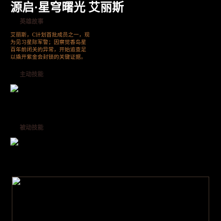
源启·星穹曙光 艾丽斯
英雄故事
艾丽斯，C计划首批成员之一，现
为见习星际军警；因察觉香岛星
百年前闭关的异常，开始追查足
以撬开紫金会封锁的关键证据。
主动技能
被动技能