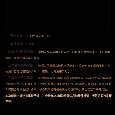
开启时间
随版本更新开启
解锁等级
1级
禁区搜索寻找资源
局内可搜索各类道具宝箱，随机掉落局内增强BUFF和各类
奖励，奖励将暂存局内背包。
局内提升畅快射击
选择禁区装置和随机增强BUFF，提升自身的局内成长；大
幅提升自身伤害或弹幕效果，密集火力淹没来袭对手。
突破关卡带出物资
抵达撤离点等待倒计时结束成功撤离！结算时按宝箱结算奖
励和禁区币。禁区币可用于兑换全新金SS辅助枪圣日神启和其他丰富奖励，最快6个月
即可完全免费合成！此外，参与玩法还有机会获得枪魂碎片、禁区装置碎片等奖励。
本次玩法上线还有重磅回馈礼，全新红SSS辅助枪猩红月蚀登陆就送，版更后即可直接
领取！