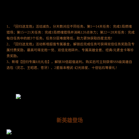
1、「回归送龙炮」活动减负，分天数对应不同任务。第1一14天任务：完成1局燃魂
猎场；第15一21天任务：完成1局燃魂猎场并消耗120点体力；第22一28天任务：完成
每日任务中的前3个任务。任务分层难度降低，助力更快获取四星龙炮！
2、「回归送龙炮」活动新增超值专属基金，解锁后完成任务可获得双倍任务奖励及专
属付费奖励，最高可得龙炮一觉、双倍龙炮碎片、专属英雄全套、经典/元素金卡等珍
贵奖励。
3、新增【回归专属6元礼包】，解锁30倍超值返利。购买后可立刻获得SSS级英雄自
选包（灵芯、王昭君、苍牙）、2星版本橙武·幻光掠星、十倍钻石等豪礼！
新英雄登场