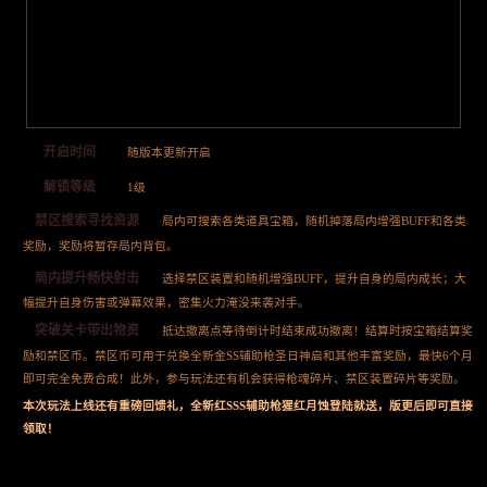
开启时间
随版本更新开启
解锁等级
1级
禁区搜索寻找资源
局内可搜索各类道具宝箱，随机掉落局内增强BUFF和各类
奖励，奖励将暂存局内背包。
局内提升畅快射击
选择禁区装置和随机增强BUFF，提升自身的局内成长；大
幅提升自身伤害或弹幕效果，密集火力淹没来袭对手。
突破关卡带出物资
抵达撤离点等待倒计时结束成功撤离！结算时按宝箱结算奖
励和禁区币。禁区币可用于兑换全新金SS辅助枪圣日神启和其他丰富奖励，最快6个月
即可完全免费合成！此外，参与玩法还有机会获得枪魂碎片、禁区装置碎片等奖励。
本次玩法上线还有重磅回馈礼，全新红SSS辅助枪猩红月蚀登陆就送，版更后即可直接
领取！