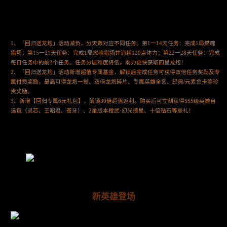
1、「回归送龙炮」活动减负，分天数对应不同任务。第1一14天任务：完成1局燃魂
猎场；第15一21天任务：完成1局燃魂猎场并消耗120点体力；第22一28天任务：完成
每日任务中的前3个任务。任务分层难度降低，助力更快获取四星龙炮！
2、「回归送龙炮」活动新增超值专属基金，解锁后完成任务可获得双倍任务奖励及专
属付费奖励，最高可得龙炮一觉、双倍龙炮碎片、专属英雄全套、经典/元素金卡等珍
贵奖励。
3、新增【回归专属6元礼包】，解锁30倍超值返利。购买后可立刻获得SSS级英雄自
选包（灵芯、王昭君、苍牙）、2星版本橙武·幻光掠星、十倍钻石等豪礼！
新英雄登场