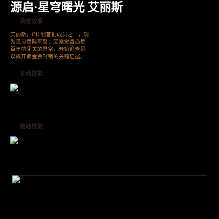
源启·星穹曙光 艾丽斯
英雄故事
艾丽斯，C计划首批成员之一，现
为见习星际军警；因察觉香岛星
百年前闭关的异常，开始追查足
以撬开紫金会封锁的关键证据。
主动技能
被动技能