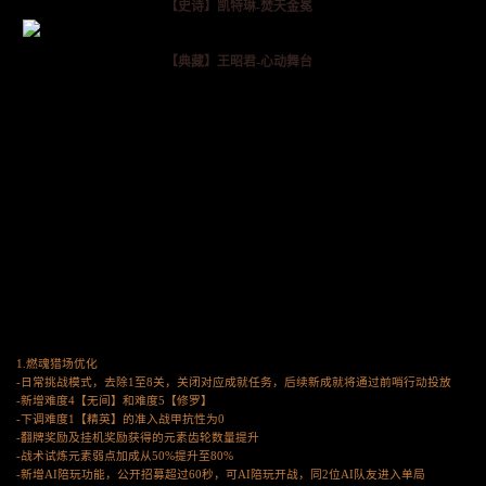
【史诗】凯特琳-焚天金冕
【典藏】王昭君-心动舞台
1.燃魂猎场优化
-日常挑战模式，去除1至8关，关闭对应成就任务，后续新成就将通过前哨行动投放
-新增难度4【无间】和难度5【修罗】
-下调难度1【精英】的准入战甲抗性为0
-翻牌奖励及挂机奖励获得的元素齿轮数量提升
-战术试炼元素弱点加成从50%提升至80%
-新增AI陪玩功能，公开招募超过60秒，可AI陪玩开战，同2位AI队友进入单局