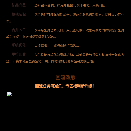
钻品升星
全新钻SS品质，碎片升星替代伙伴进化，最高5星。
枪魂装配
钻品伙伴可装配周期武器，装配后激活被动效果，提升火力转化
率。
合并入口
伙伴与星灵合并入口，双页签切换，收集与战力同屏掌控。星灵
加入图鉴，根据图鉴等级获得加成。
系统优化
自动重组、一键助战操作更灵活。
星符回收
金色星符将转化为赛季功勋，其他星符与打造材料将统一转化为
金币，赛季商店星符宝箱下架，同时增加其他商品可兑换上限。
回流改版
回流任务再减负，专区福利新升级！