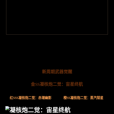
新周期武器觉醒
金SS凝核炮二觉：宙星终航
红SSS凝核炮二觉：赤潮幽影
橙SS凝核炮二觉：蒸汽彗星
凝核炮二觉：宙星终航