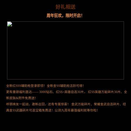
好礼相送
周年狂欢，限时开启！
全新红SSS辅助枪登录即领！全新金SS辅助抢活跃可得！
更有重磅福利直达—— 3000钻石、红SS+英雄自选30片， 红SS英雄万能碎片30片、全
新皮肤&附件免费送！
呼朋唤友一起战，邀新召回，还有专属惊喜！ 金武万能碎片、荣耀金武自选碎片、经
典金SS武器碎片可选宝箱免费送！公测九周年最强福利就等你啦！