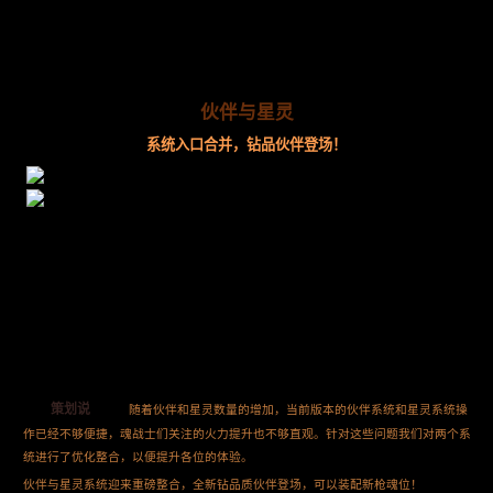
伙伴与星灵
系统入口合并，钻品伙伴登场！
策划说
随着伙伴和星灵数量的增加，当前版本的伙伴系统和星灵系统操
作已经不够便捷，魂战士们关注的火力提升也不够直观。针对这些问题我们对两个系
统进行了优化整合，以便提升各位的体验。
伙伴与星灵系统迎来重磅整合，全新钻品质伙伴登场，可以装配新枪魂位！