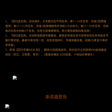
1、「回归送龙炮」活动减负，分天数对应不同任务。第1一14天任务：完成1局燃魂
猎场；第15一21天任务：完成1局燃魂猎场并消耗120点体力；第22一28天任务：完成
每日任务中的前3个任务。任务分层难度降低，助力更快获取四星龙炮！
2、「回归送龙炮」活动新增超值专属基金，解锁后完成任务可获得双倍任务奖励及专
属付费奖励，最高可得龙炮一觉、双倍龙炮碎片、专属英雄全套、经典/元素金卡等珍
贵奖励。
3、新增【回归专属6元礼包】，解锁30倍超值返利。购买后可立刻获得SSS级英雄自
选包（灵芯、王昭君、苍牙）、2星版本橙武·幻光掠星、十倍钻石等豪礼！
新英雄登场