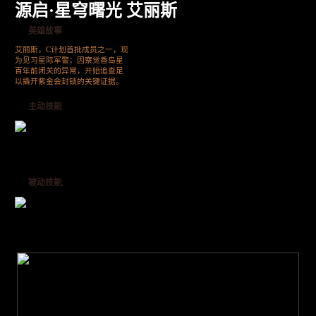
源启·星穹曙光 艾丽斯
英雄故事
艾丽斯，C计划首批成员之一，现
为见习星际军警；因察觉香岛星
百年前闭关的异常，开始追查足
以撬开紫金会封锁的关键证据。
主动技能
被动技能