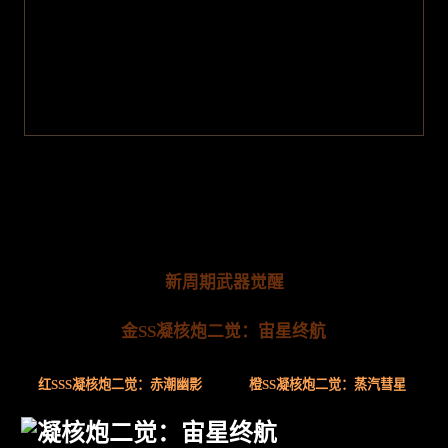
新周期武器觉醒
金SS凝核炮二觉：宙星终航
红SSS凝核炮二觉：赤潮幽影
橙SS凝核炮二觉：蒸汽彗星
凝核炮二觉：宙星终航