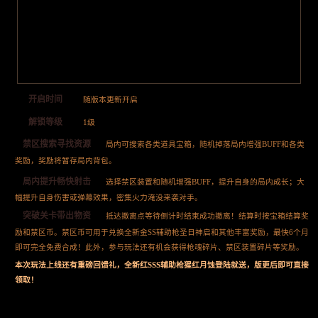
开启时间
随版本更新开启
解锁等级
1级
禁区搜索寻找资源
局内可搜索各类道具宝箱，随机掉落局内增强BUFF和各类
奖励，奖励将暂存局内背包。
局内提升畅快射击
选择禁区装置和随机增强BUFF，提升自身的局内成长；大
幅提升自身伤害或弹幕效果，密集火力淹没来袭对手。
突破关卡带出物资
抵达撤离点等待倒计时结束成功撤离！结算时按宝箱结算奖
励和禁区币。禁区币可用于兑换全新金SS辅助枪圣日神启和其他丰富奖励，最快6个月
即可完全免费合成！此外，参与玩法还有机会获得枪魂碎片、禁区装置碎片等奖励。
本次玩法上线还有重磅回馈礼，全新红SSS辅助枪猩红月蚀登陆就送，版更后即可直接
领取！