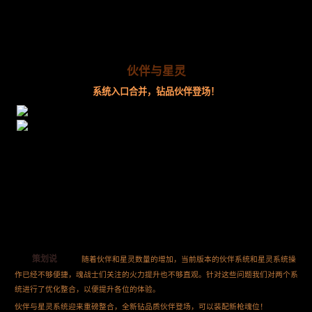
伙伴与星灵
系统入口合并，钻品伙伴登场！
策划说
随着伙伴和星灵数量的增加，当前版本的伙伴系统和星灵系统操
作已经不够便捷，魂战士们关注的火力提升也不够直观。针对这些问题我们对两个系
统进行了优化整合，以便提升各位的体验。
伙伴与星灵系统迎来重磅整合，全新钻品质伙伴登场，可以装配新枪魂位！