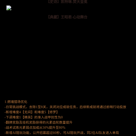
【史诗】凯特琳-焚天金冕
【典藏】王昭君-心动舞台
1.燃魂猎场优化
-日常挑战模式，去除1至8关，关闭对应成就任务，后续新成就将通过前哨行动投放
-新增难度4【无间】和难度5【修罗】
-下调难度1【精英】的准入战甲抗性为0
-翻牌奖励及挂机奖励获得的元素齿轮数量提升
-战术试炼元素弱点加成从50%提升至80%
-新增AI陪玩功能，公开招募超过60秒，可AI陪玩开战，同2位AI队友进入单局