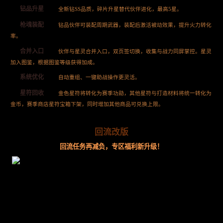
钻品升星
全新钻SS品质，碎片升星替代伙伴进化，最高5星。
枪魂装配
钻品伙伴可装配周期武器，装配后激活被动效果，提升火力转化
率。
合并入口
伙伴与星灵合并入口，双页签切换，收集与战力同屏掌控。星灵
加入图鉴，根据图鉴等级获得加成。
系统优化
自动重组、一键助战操作更灵活。
星符回收
金色星符将转化为赛季功勋，其他星符与打造材料将统一转化为
金币，赛季商店星符宝箱下架，同时增加其他商品可兑换上限。
回流改版
回流任务再减负，专区福利新升级！