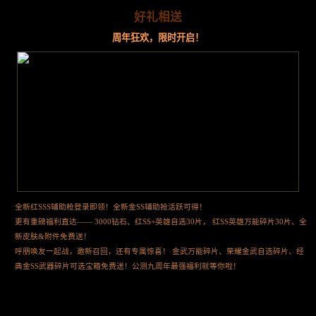
好礼相送
周年狂欢，限时开启！
全新红SSS辅助枪登录即领！全新金SS辅助抢活跃可得！
更有重磅福利直达—— 3000钻石、红SS+英雄自选30片， 红SS英雄万能碎片30片、全
新皮肤&附件免费送！
呼朋唤友一起战，邀新召回，还有专属惊喜！ 金武万能碎片、荣耀金武自选碎片、经
典金SS武器碎片可选宝箱免费送！公测九周年最强福利就等你啦！