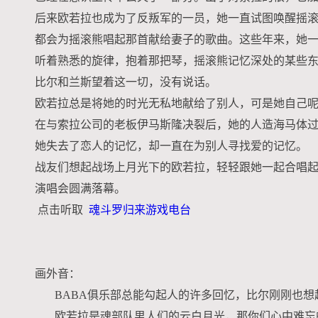
后来欧若拉也成为了反叛军的一员，她一直试图唤醒摇
都会为摇滚熊唱起那首献给妻子的歌曲。这些年来，她
听着熟悉的旋律，抱着那把琴，摇滚熊记忆深处的某些
比尔和兰斯望着这一切，没有说话。
欧若拉总是将她的时光无私地献给了别人，可是她自己
在与索拉公司的老板伊马斯隆决裂后，她的人造海马体
她失去了恋人的记忆，却一直在为别人寻找爱的记忆。
战友们想起战场上月光下的欧若拉，轻轻跟她一起合唱
演唱会圆满落幕。
点击听取
魂斗罗归来游戏电台
画外音：
BABA俱乐部总能勾起人的许多回忆，比尔刚刚也想起
欧若拉是魂部队男人们的云白月光，那你们心中难忘