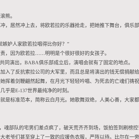
摇滚熊。
冲冲，居然冲上去，将欧若拉的乐器抢走，把她推下舞台，俱乐
就嫉妒人家欧若拉唱得比你好？”
自责，因为欧若拉……明明是个很好很好的女孩子。
共同演出，BABA俱乐部成立后，演唱会就有了固定的地点。
然加入了反抗索拉公司的大军里，而且总是将演出的钱无偿捐献
，她挥着剑鞭翩然起舞，在月光下轻轻吟唱、为死去的亡魂们祷
乎是E-137世界最纯净的时刻。
拉就是标准范本，简称云白月光。她歌舞双绝，人美心善，大家
办时，魂部队的宅男们差点疯了，破天荒齐齐到场，饭拍签到刷榜控
个大老爷们甚至穿上了一致的应援色衣服，严阵以待。比尔在一