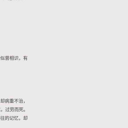
，似曾相识，有
侣却病重不治，
究，过劳而死。
过往的记忆，却