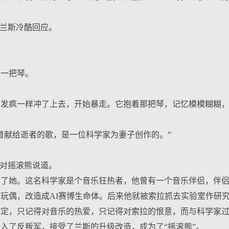
”兰斯冷酷回应。
了一把琴。
，发疯一样冲了上去，开始暴走。它抱着那把琴，记忆模模糊糊
首献给逝者的歌，是一位科学家为妻子创作的。”
拉对摇滚熊说道。
救了她。这名科学家是个音乐狂热者，他曾有一个音乐伴侣，伴
玩偶，改造成AI赛博生命体。后来他就被索拉抓去实验室作研
稳定，只记得对音乐的热爱，只记得对索拉的恨意，而与科学家
入了反叛军，接受了兰斯的升级改造，成为了“摇滚熊”。