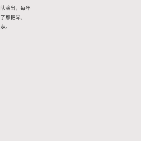
部队演出，每年
到了那把琴。
拿走。
。