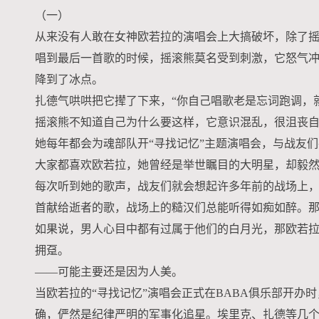
（一）
从来没有人敢在女神欧若拉的演唱会上大搞破坏，除了
唱到最后一首歌的时候，摇滚熊莫名受到刺激，它怒气
降到了冰点。
扎德气哄哄把它撵了下来，“你自己唱歌老是忘词跑调，
摇滚熊不知道自己为什么要这样，它意识混乱，很沮丧
她每年都会为魂部队开“寻找记忆”主题演唱会，与战友们
大家都喜欢欧若拉，她曾经是举世瞩目的大明星，却毅
每次听到她的歌声，战友们就会想起许多年前的战场上
首献给逝者的歌，战场上的糙汉们总能听得如痴如醉。那几
如果说，男人心目中都有过属于他们的白月光，那欧若
拥趸。
——可能主要还是因为人美。
当欧若拉的“寻找记忆”演唱会正式在BABA俱乐部开
确，俨然是纪律严明的军事化追星。埃里克、扎德等几