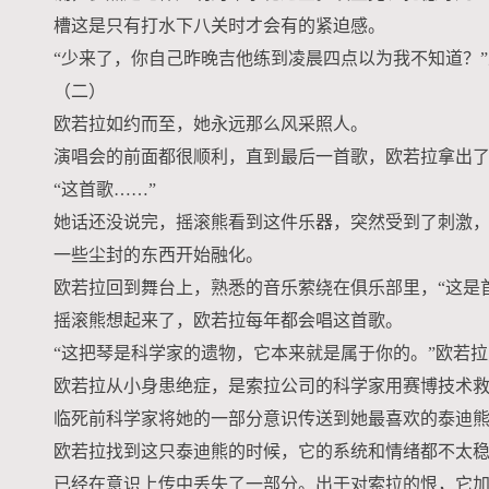
槽这是只有打水下八关时才会有的紧迫感。
“少来了，你自己昨晚吉他练到凌晨四点以为我不知道？
（二）
欧若拉如约而至，她永远那么风采照人。
演唱会的前面都很顺利，直到最后一首歌，欧若拉拿出
“这首歌……”
她话还没说完，摇滚熊看到这件乐器，突然受到了刺激
一些尘封的东西开始融化。
欧若拉回到舞台上，熟悉的音乐萦绕在俱乐部里，“这是
摇滚熊想起来了，欧若拉每年都会唱这首歌。
“这把琴是科学家的遗物，它本来就是属于你的。”欧若
欧若拉从小身患绝症，是索拉公司的科学家用赛博技术
临死前科学家将她的一部分意识传送到她最喜欢的泰迪熊
欧若拉找到这只泰迪熊的时候，它的系统和情绪都不太
已经在意识上传中丢失了一部分。出于对索拉的恨，它加