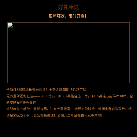
好礼相送
周年狂欢，限时开启！
全新红SSS辅助枪登录即领！全新金SS辅助抢活跃可得！
更有重磅福利直达—— 3000钻石、红SS+英雄自选30片， 红SS英雄万能碎片30片、全
新皮肤&附件免费送！
呼朋唤友一起战，邀新召回，还有专属惊喜！ 金武万能碎片、荣耀金武自选碎片、经
典金SS武器碎片可选宝箱免费送！公测九周年最强福利就等你啦！