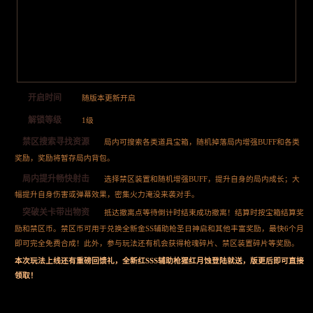
开启时间
随版本更新开启
解锁等级
1级
禁区搜索寻找资源
局内可搜索各类道具宝箱，随机掉落局内增强BUFF和各类
奖励，奖励将暂存局内背包。
局内提升畅快射击
选择禁区装置和随机增强BUFF，提升自身的局内成长；大
幅提升自身伤害或弹幕效果，密集火力淹没来袭对手。
突破关卡带出物资
抵达撤离点等待倒计时结束成功撤离！结算时按宝箱结算奖
励和禁区币。禁区币可用于兑换全新金SS辅助枪圣日神启和其他丰富奖励，最快6个月
即可完全免费合成！此外，参与玩法还有机会获得枪魂碎片、禁区装置碎片等奖励。
本次玩法上线还有重磅回馈礼，全新红SSS辅助枪猩红月蚀登陆就送，版更后即可直接
领取！