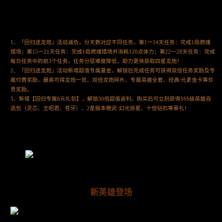
1、「回归送龙炮」活动减负，分天数对应不同任务。第1一14天任务：完成1局燃魂
猎场；第15一21天任务：完成1局燃魂猎场并消耗120点体力；第22一28天任务：完成
每日任务中的前3个任务。任务分层难度降低，助力更快获取四星龙炮！
2、「回归送龙炮」活动新增超值专属基金，解锁后完成任务可获得双倍任务奖励及专
属付费奖励，最高可得龙炮一觉、双倍龙炮碎片、专属英雄全套、经典/元素金卡等珍
贵奖励。
3、新增【回归专属6元礼包】，解锁30倍超值返利。购买后可立刻获得SSS级英雄自
选包（灵芯、王昭君、苍牙）、2星版本橙武·幻光掠星、十倍钻石等豪礼！
新英雄登场