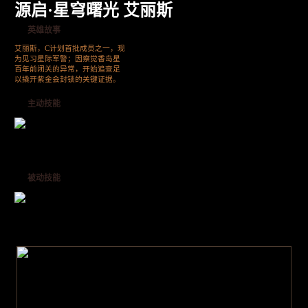
源启·星穹曙光 艾丽斯
英雄故事
艾丽斯，C计划首批成员之一，现
为见习星际军警；因察觉香岛星
百年前闭关的异常，开始追查足
以撬开紫金会封锁的关键证据。
主动技能
被动技能