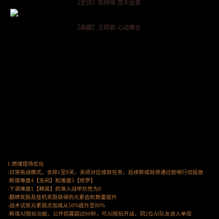
【史诗】凯特琳-焚天金冕
【典藏】王昭君-心动舞台
1.燃魂猎场优化
-日常挑战模式，去除1至8关，关闭对应成就任务，后续新成就将通过前哨行动投放
-新增难度4【无间】和难度5【修罗】
-下调难度1【精英】的准入战甲抗性为0
-翻牌奖励及挂机奖励获得的元素齿轮数量提升
-战术试炼元素弱点加成从50%提升至80%
-新增AI陪玩功能，公开招募超过60秒，可AI陪玩开战，同2位AI队友进入单局