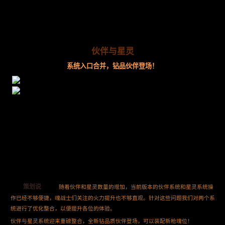
伙伴与星灵
系统入口合并，钻品伙伴登场！
策划说
随着伙伴和星灵数量的增加，当前版本的伙伴系统和星灵系统操
作已经不够便捷，魂战士们关注的火力提升也不够直观。针对这些问题我们对两个系
统进行了优化整合，以便提升各位的体验。
伙伴与星灵系统迎来重磅整合，全新钻品质伙伴登场，可以装配新枪魂位！