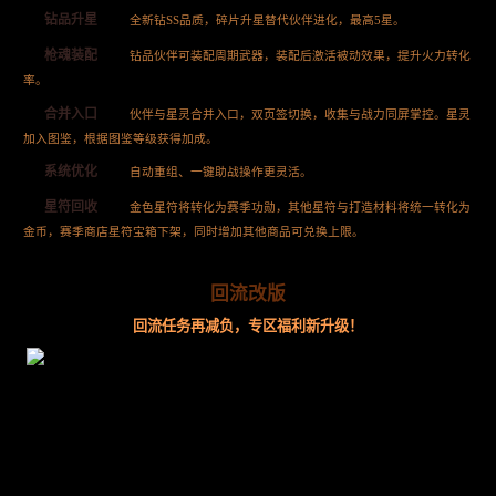
钻品升星
全新钻SS品质，碎片升星替代伙伴进化，最高5星。
枪魂装配
钻品伙伴可装配周期武器，装配后激活被动效果，提升火力转化
率。
合并入口
伙伴与星灵合并入口，双页签切换，收集与战力同屏掌控。星灵
加入图鉴，根据图鉴等级获得加成。
系统优化
自动重组、一键助战操作更灵活。
星符回收
金色星符将转化为赛季功勋，其他星符与打造材料将统一转化为
金币，赛季商店星符宝箱下架，同时增加其他商品可兑换上限。
回流改版
回流任务再减负，专区福利新升级！