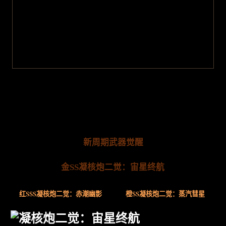
新周期武器觉醒
金SS凝核炮二觉：宙星终航
红SSS凝核炮二觉：赤潮幽影
橙SS凝核炮二觉：蒸汽彗星
凝核炮二觉：宙星终航