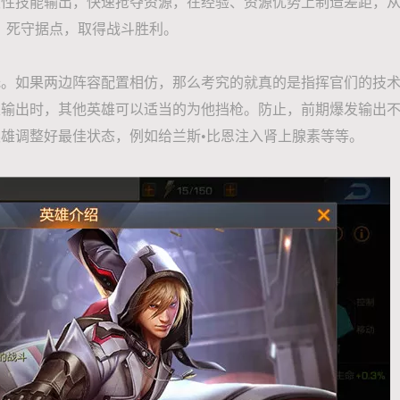
发性技能输出，快速抢夺资源，在经验、资源优势上制造差距，
，死守据点，取得战斗胜利。
低。如果两边阵容配置相仿，那么考究的就真的是指挥官们的技
雄输出时，其他英雄可以适当的为他挡枪。防止，前期爆发输出
雄调整好最佳状态，例如给兰斯•比恩注入肾上腺素等等。