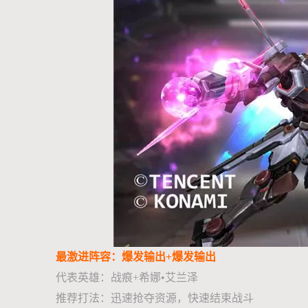
最激进阵容：爆发输出+爆发输出
代表英雄：战痕+希娜•艾兰泽
推荐打法：迅速抢夺资源，快速结束战斗