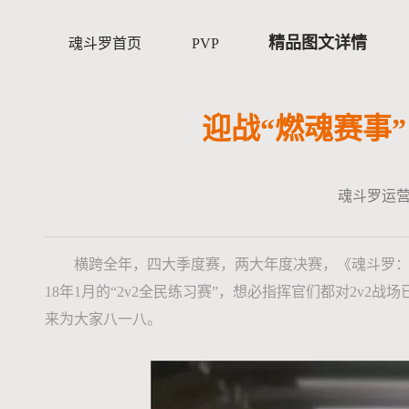
精品图文详情
魂斗罗首页
PVP
迎战“燃魂赛事
魂斗罗运
横跨全年，四大季度赛，两大年度决赛，《魂斗罗：归来》
18年1月的“2v2全民练习赛”，想必指挥官们都对2v
来为大家八一八。