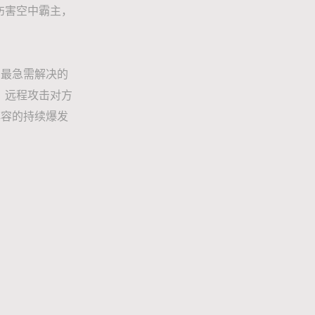
伤害空中霸主，
，最急需解决的
，远程攻击对方
阵容的持续爆发