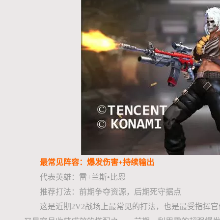
最常见阵容：爆发伤害+持续输出
代表英雄：雷+兰斯•比恩
推荐打法：前期争夺资源，后期死守据点
这是近期2V2战场上最常见的打法，也是最受指挥官们