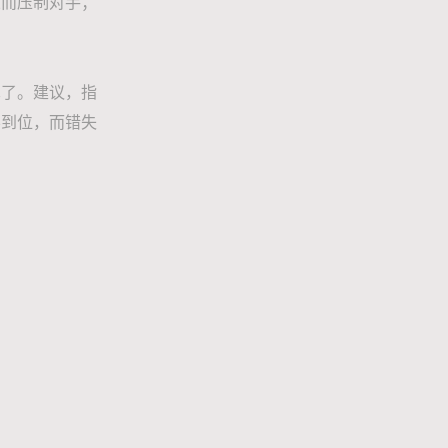
从而压制对手；
术了。建议，指
不到位，而错失