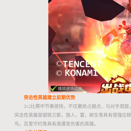
突击性英雄建立前期优势
2v2比赛中节奏很快，不仅要抢占据点，与对手周旋
突击性英雄是钢铁兰斯，狼人，雷，柳生等具有很强位
鸟，百里守约等具有高爆发伤害的英雄。