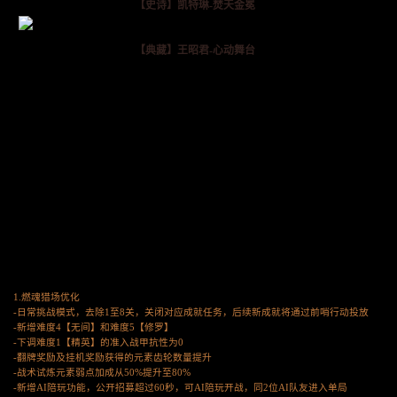
【史诗】凯特琳-焚天金冕
【典藏】王昭君-心动舞台
1.燃魂猎场优化
-日常挑战模式，去除1至8关，关闭对应成就任务，后续新成就将通过前哨行动投放
-新增难度4【无间】和难度5【修罗】
-下调难度1【精英】的准入战甲抗性为0
-翻牌奖励及挂机奖励获得的元素齿轮数量提升
-战术试炼元素弱点加成从50%提升至80%
-新增AI陪玩功能，公开招募超过60秒，可AI陪玩开战，同2位AI队友进入单局