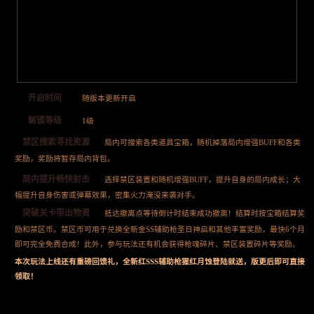
开启时间
随版本更新开启
解锁等级
1级
禁区搜索寻找资源
局内可搜索各类道具宝箱，随机掉落局内增强BUFF和各类
奖励，奖励将暂存局内背包。
局内提升畅快射击
选择禁区装置和随机增强BUFF，提升自身的局内成长；大
幅提升自身伤害或弹幕效果，密集火力淹没来袭对手。
突破关卡带出物资
抵达撤离点等待倒计时结束成功撤离！结算时按宝箱结算奖
励和禁区币。禁区币可用于兑换全新金SS辅助枪圣日神启和其他丰富奖励，最快6个月
即可完全免费合成！此外，参与玩法还有机会获得枪魂碎片、禁区装置碎片等奖励。
本次玩法上线还有重磅回馈礼，全新红SSS辅助枪猩红月蚀登陆就送，版更后即可直接
领取！