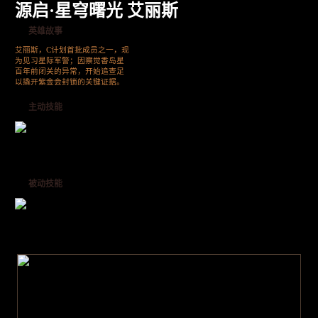
源启·星穹曙光 艾丽斯
英雄故事
艾丽斯，C计划首批成员之一，现
为见习星际军警；因察觉香岛星
百年前闭关的异常，开始追查足
以撬开紫金会封锁的关键证据。
主动技能
被动技能