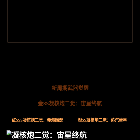
新周期武器觉醒
金SS凝核炮二觉：宙星终航
红SSS凝核炮二觉：赤潮幽影
橙SS凝核炮二觉：蒸汽彗星
凝核炮二觉：宙星终航