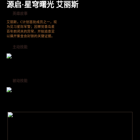
源启·星穹曙光 艾丽斯
英雄故事
艾丽斯，C计划首批成员之一，现
为见习星际军警；因察觉香岛星
百年前闭关的异常，开始追查足
以撬开紫金会封锁的关键证据。
主动技能
被动技能