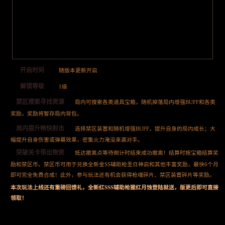
开启时间
随版本更新开启
解锁等级
1级
禁区搜索寻找资源
局内可搜索各类道具宝箱，随机掉落局内增强BUFF和各类
奖励，奖励将暂存局内背包。
局内提升畅快射击
选择禁区装置和随机增强BUFF，提升自身的局内成长；大
幅提升自身伤害或弹幕效果，密集火力淹没来袭对手。
突破关卡带出物资
抵达撤离点等待倒计时结束成功撤离！结算时按宝箱结算奖
励和禁区币。禁区币可用于兑换全新金SS辅助枪圣日神启和其他丰富奖励，最快6个月
即可完全免费合成！此外，参与玩法还有机会获得枪魂碎片、禁区装置碎片等奖励。
本次玩法上线还有重磅回馈礼，全新红SSS辅助枪猩红月蚀登陆就送，版更后即可直接
领取！