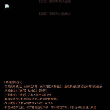
【史诗】凯特琳-焚天金冕
【典藏】王昭君-心动舞台
1.燃魂猎场优化
-日常挑战模式，去除1至8关，关闭对应成就任务，后续新成就将通过前哨行动投放
-新增难度4【无间】和难度5【修罗】
-下调难度1【精英】的准入战甲抗性为0
-翻牌奖励及挂机奖励获得的元素齿轮数量提升
-战术试炼元素弱点加成从50%提升至80%
-新增AI陪玩功能，公开招募超过60秒，可AI陪玩开战，同2位AI队友进入单局