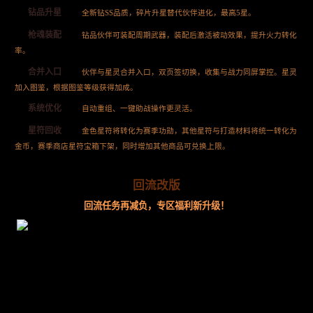
钻品升星
全新钻SS品质，碎片升星替代伙伴进化，最高5星。
枪魂装配
钻品伙伴可装配周期武器，装配后激活被动效果，提升火力转化
率。
合并入口
伙伴与星灵合并入口，双页签切换，收集与战力同屏掌控。星灵
加入图鉴，根据图鉴等级获得加成。
系统优化
自动重组、一键助战操作更灵活。
星符回收
金色星符将转化为赛季功勋，其他星符与打造材料将统一转化为
金币，赛季商店星符宝箱下架，同时增加其他商品可兑换上限。
回流改版
回流任务再减负，专区福利新升级！