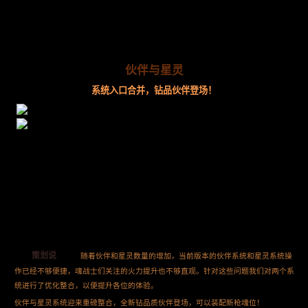
伙伴与星灵
系统入口合并，钻品伙伴登场！
策划说
随着伙伴和星灵数量的增加，当前版本的伙伴系统和星灵系统操
作已经不够便捷，魂战士们关注的火力提升也不够直观。针对这些问题我们对两个系
统进行了优化整合，以便提升各位的体验。
伙伴与星灵系统迎来重磅整合，全新钻品质伙伴登场，可以装配新枪魂位！