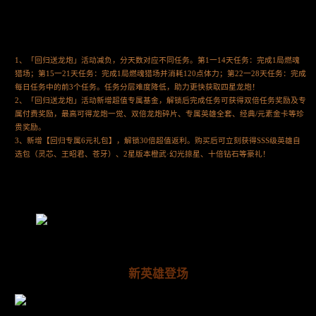
1、「回归送龙炮」活动减负，分天数对应不同任务。第1一14天任务：完成1局燃魂
猎场；第15一21天任务：完成1局燃魂猎场并消耗120点体力；第22一28天任务：完成
每日任务中的前3个任务。任务分层难度降低，助力更快获取四星龙炮！
2、「回归送龙炮」活动新增超值专属基金，解锁后完成任务可获得双倍任务奖励及专
属付费奖励，最高可得龙炮一觉、双倍龙炮碎片、专属英雄全套、经典/元素金卡等珍
贵奖励。
3、新增【回归专属6元礼包】，解锁30倍超值返利。购买后可立刻获得SSS级英雄自
选包（灵芯、王昭君、苍牙）、2星版本橙武·幻光掠星、十倍钻石等豪礼！
新英雄登场