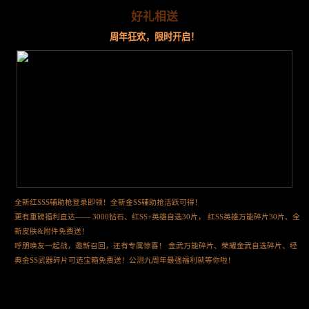
好礼相送
周年狂欢，限时开启！
全新红SSS辅助枪登录即领！全新金SS辅助抢活跃可得！
更有重磅福利直达—— 3000钻石、红SS+英雄自选30片， 红SS英雄万能碎片30片、全
新皮肤&附件免费送！
呼朋唤友一起战，邀新召回，还有专属惊喜！ 金武万能碎片、荣耀金武自选碎片、经
典金SS武器碎片可选宝箱免费送！公测九周年最强福利就等你啦！