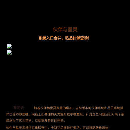
伙伴与星灵
系统入口合并，钻品伙伴登场！
策划说
随着伙伴和星灵数量的增加，当前版本的伙伴系统和星灵系统操
作已经不够便捷，魂战士们关注的火力提升也不够直观。针对这些问题我们对两个系
统进行了优化整合，以便提升各位的体验。
伙伴与星灵系统迎来重磅整合，全新钻品质伙伴登场，可以装配新枪魂位！