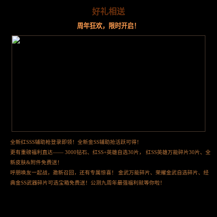
好礼相送
周年狂欢，限时开启！
全新红SSS辅助枪登录即领！全新金SS辅助抢活跃可得！
更有重磅福利直达—— 3000钻石、红SS+英雄自选30片， 红SS英雄万能碎片30片、全
新皮肤&附件免费送！
呼朋唤友一起战，邀新召回，还有专属惊喜！ 金武万能碎片、荣耀金武自选碎片、经
典金SS武器碎片可选宝箱免费送！公测九周年最强福利就等你啦！