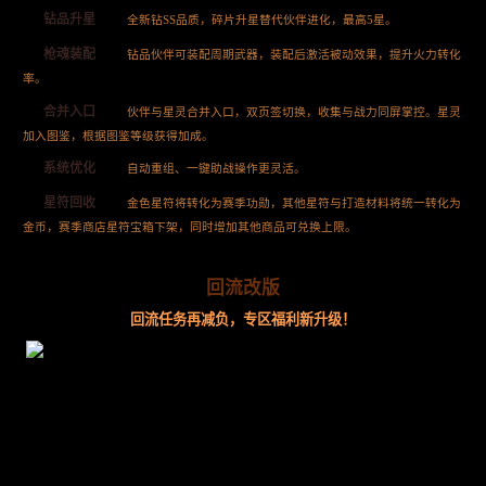
钻品升星
全新钻SS品质，碎片升星替代伙伴进化，最高5星。
枪魂装配
钻品伙伴可装配周期武器，装配后激活被动效果，提升火力转化
率。
合并入口
伙伴与星灵合并入口，双页签切换，收集与战力同屏掌控。星灵
加入图鉴，根据图鉴等级获得加成。
系统优化
自动重组、一键助战操作更灵活。
星符回收
金色星符将转化为赛季功勋，其他星符与打造材料将统一转化为
金币，赛季商店星符宝箱下架，同时增加其他商品可兑换上限。
回流改版
回流任务再减负，专区福利新升级！