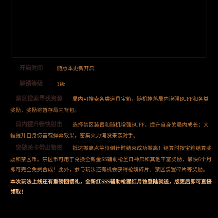
开启时间
随版本更新开启
解锁等级
1级
禁区搜索寻找资源
局内可搜索各类道具宝箱，随机掉落局内增强BUFF和各类
奖励，奖励将暂存局内背包。
局内提升畅快射击
选择禁区装置和随机增强BUFF，提升自身的局内成长；大
幅提升自身伤害或弹幕效果，密集火力淹没来袭对手。
突破关卡带出物资
抵达撤离点等待倒计时结束成功撤离！结算时按宝箱结算奖
励和禁区币。禁区币可用于兑换全新金SS辅助枪圣日神启和其他丰富奖励，最快6个月
即可完全免费合成！此外，参与玩法还有机会获得枪魂碎片、禁区装置碎片等奖励。
本次玩法上线还有重磅回馈礼，全新红SSS辅助枪猩红月蚀登陆就送，版更后即可直接
领取！