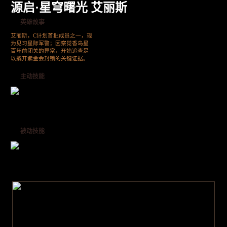
源启·星穹曙光 艾丽斯
英雄故事
艾丽斯，C计划首批成员之一，现
为见习星际军警；因察觉香岛星
百年前闭关的异常，开始追查足
以撬开紫金会封锁的关键证据。
主动技能
被动技能