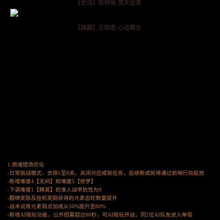
【史诗】凯特琳-焚天金冕
【典藏】王昭君-心动舞台
1.燃魂猎场优化
-日常挑战模式，去除1至8关，关闭对应成就任务，后续新成就将通过前哨行动投放
-新增难度4【无间】和难度5【修罗】
-下调难度1【精英】的准入战甲抗性为0
-翻牌奖励及挂机奖励获得的元素齿轮数量提升
-战术试炼元素弱点加成从50%提升至80%
-新增AI陪玩功能，公开招募超过60秒，可AI陪玩开战，同2位AI队友进入单局