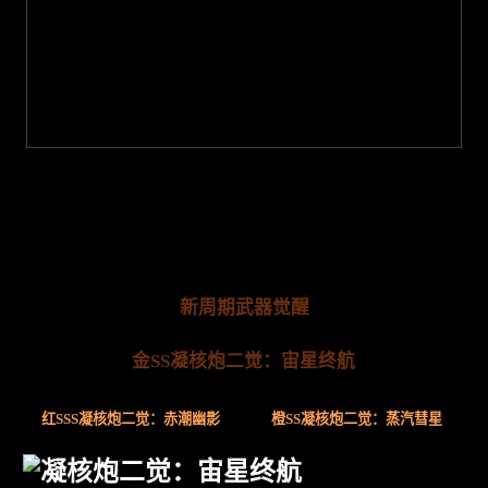
新周期武器觉醒
金SS凝核炮二觉：宙星终航
红SSS凝核炮二觉：赤潮幽影
橙SS凝核炮二觉：蒸汽彗星
凝核炮二觉：宙星终航