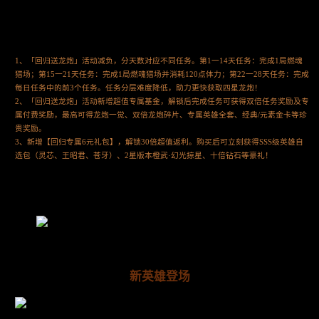
1、「回归送龙炮」活动减负，分天数对应不同任务。第1一14天任务：完成1局燃魂
猎场；第15一21天任务：完成1局燃魂猎场并消耗120点体力；第22一28天任务：完成
每日任务中的前3个任务。任务分层难度降低，助力更快获取四星龙炮！
2、「回归送龙炮」活动新增超值专属基金，解锁后完成任务可获得双倍任务奖励及专
属付费奖励，最高可得龙炮一觉、双倍龙炮碎片、专属英雄全套、经典/元素金卡等珍
贵奖励。
3、新增【回归专属6元礼包】，解锁30倍超值返利。购买后可立刻获得SSS级英雄自
选包（灵芯、王昭君、苍牙）、2星版本橙武·幻光掠星、十倍钻石等豪礼！
新英雄登场