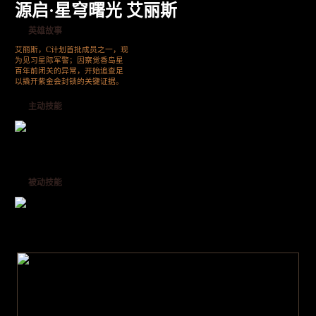
源启·星穹曙光 艾丽斯
英雄故事
艾丽斯，C计划首批成员之一，现
为见习星际军警；因察觉香岛星
百年前闭关的异常，开始追查足
以撬开紫金会封锁的关键证据。
主动技能
被动技能