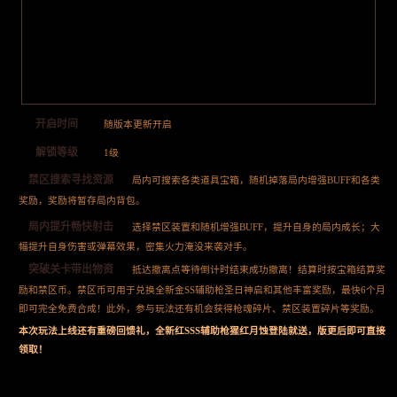
开启时间
随版本更新开启
解锁等级
1级
禁区搜索寻找资源
局内可搜索各类道具宝箱，随机掉落局内增强BUFF和各类
奖励，奖励将暂存局内背包。
局内提升畅快射击
选择禁区装置和随机增强BUFF，提升自身的局内成长；大
幅提升自身伤害或弹幕效果，密集火力淹没来袭对手。
突破关卡带出物资
抵达撤离点等待倒计时结束成功撤离！结算时按宝箱结算奖
励和禁区币。禁区币可用于兑换全新金SS辅助枪圣日神启和其他丰富奖励，最快6个月
即可完全免费合成！此外，参与玩法还有机会获得枪魂碎片、禁区装置碎片等奖励。
本次玩法上线还有重磅回馈礼，全新红SSS辅助枪猩红月蚀登陆就送，版更后即可直接
领取！