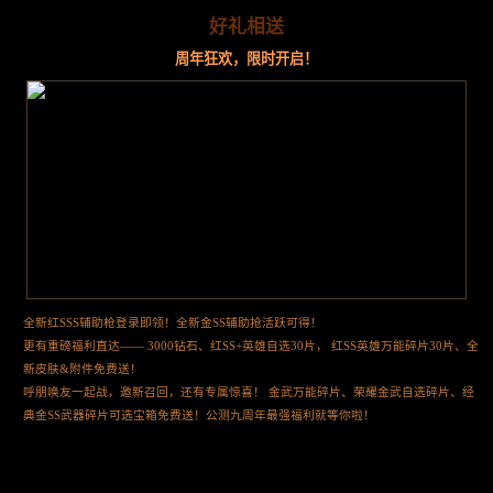
好礼相送
周年狂欢，限时开启！
全新红SSS辅助枪登录即领！全新金SS辅助抢活跃可得！
更有重磅福利直达—— 3000钻石、红SS+英雄自选30片， 红SS英雄万能碎片30片、全
新皮肤&附件免费送！
呼朋唤友一起战，邀新召回，还有专属惊喜！ 金武万能碎片、荣耀金武自选碎片、经
典金SS武器碎片可选宝箱免费送！公测九周年最强福利就等你啦！