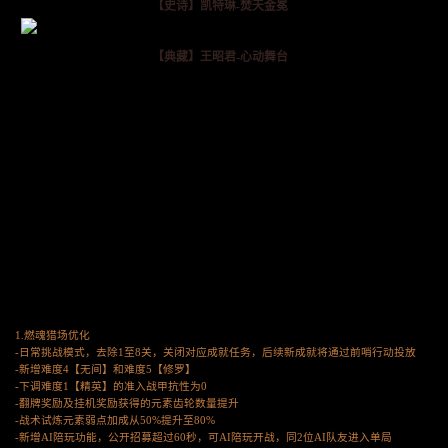
【史诗】凯特琳-焚天金冕
【典藏】王昭君-心动舞台
1.燃魂猎场优化
-日常挑战模式，去除1至8关，关闭对应成就任务，后续新成就将通过前哨行动投放
-新增难度4【无间】和难度5【修罗】
-下调难度1【精英】的准入战甲抗性为0
-翻牌奖励及挂机奖励获得的元素齿轮数量提升
-战术试炼元素弱点加成从50%提升至80%
-新增AI陪玩功能，公开招募超过60秒，可AI陪玩开战，同2位AI队友进入单局