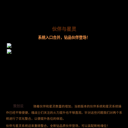
伙伴与星灵
系统入口合并，钻品伙伴登场！
策划说
随着伙伴和星灵数量的增加，当前版本的伙伴系统和星灵系统操
作已经不够便捷，魂战士们关注的火力提升也不够直观。针对这些问题我们对两个系
统进行了优化整合，以便提升各位的体验。
伙伴与星灵系统迎来重磅整合，全新钻品质伙伴登场，可以装配新枪魂位！