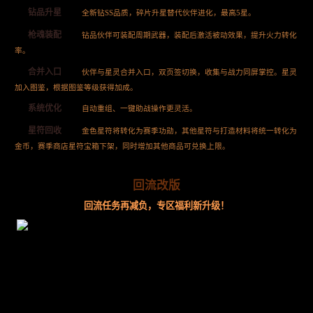
钻品升星
全新钻SS品质，碎片升星替代伙伴进化，最高5星。
枪魂装配
钻品伙伴可装配周期武器，装配后激活被动效果，提升火力转化
率。
合并入口
伙伴与星灵合并入口，双页签切换，收集与战力同屏掌控。星灵
加入图鉴，根据图鉴等级获得加成。
系统优化
自动重组、一键助战操作更灵活。
星符回收
金色星符将转化为赛季功勋，其他星符与打造材料将统一转化为
金币，赛季商店星符宝箱下架，同时增加其他商品可兑换上限。
回流改版
回流任务再减负，专区福利新升级！