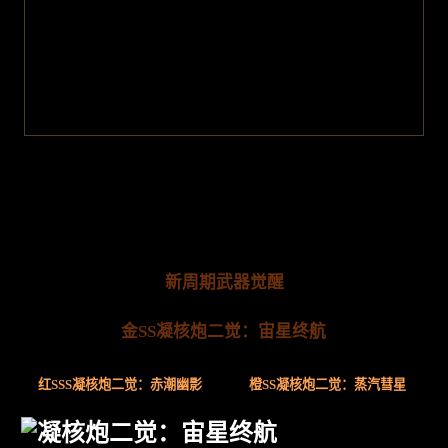
新周期武器觉醒
金SS凝核炮二觉：宙星终航
红SSS凝核炮二觉：赤潮幽影
橙SS凝核炮二觉：蒸汽彗星
凝核炮二觉：宙星终航