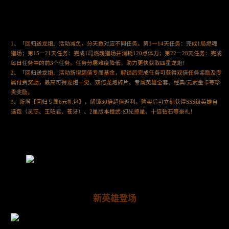
1、「回归送龙炮」活动减负，分天数对应不同任务。第1一14天任务：完成1局燃魂
猎场；第15一21天任务：完成1局燃魂猎场并消耗120点体力；第22一28天任务：完成
每日任务中的前3个任务。任务分层难度降低，助力更快获取四星龙炮！
2、「回归送龙炮」活动新增超值专属基金，解锁后完成任务可获得双倍任务奖励及专
属付费奖励，最高可得龙炮一觉、双倍龙炮碎片、专属英雄全套、经典/元素金卡等珍
贵奖励。
3、新增【回归专属6元礼包】，解锁30倍超值返利。购买后可立刻获得SSS级英雄自
选包（灵芯、王昭君、苍牙）、2星版本橙武·幻光掠星、十倍钻石等豪礼！
新英雄登场