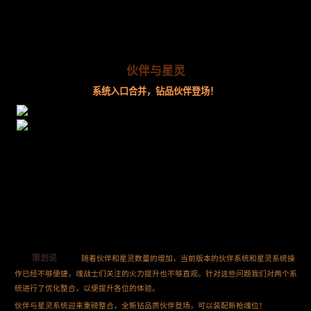
伙伴与星灵
系统入口合并，钻品伙伴登场！
策划说
随着伙伴和星灵数量的增加，当前版本的伙伴系统和星灵系统操
作已经不够便捷，魂战士们关注的火力提升也不够直观。针对这些问题我们对两个系
统进行了优化整合，以便提升各位的体验。
伙伴与星灵系统迎来重磅整合，全新钻品质伙伴登场，可以装配新枪魂位！