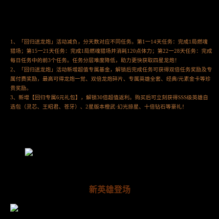
1、「回归送龙炮」活动减负，分天数对应不同任务。第1一14天任务：完成1局燃魂
猎场；第15一21天任务：完成1局燃魂猎场并消耗120点体力；第22一28天任务：完成
每日任务中的前3个任务。任务分层难度降低，助力更快获取四星龙炮！
2、「回归送龙炮」活动新增超值专属基金，解锁后完成任务可获得双倍任务奖励及专
属付费奖励，最高可得龙炮一觉、双倍龙炮碎片、专属英雄全套、经典/元素金卡等珍
贵奖励。
3、新增【回归专属6元礼包】，解锁30倍超值返利。购买后可立刻获得SSS级英雄自
选包（灵芯、王昭君、苍牙）、2星版本橙武·幻光掠星、十倍钻石等豪礼！
新英雄登场