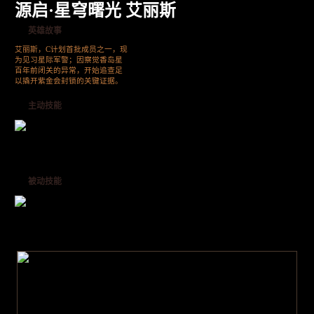
源启·星穹曙光 艾丽斯
英雄故事
艾丽斯，C计划首批成员之一，现
为见习星际军警；因察觉香岛星
百年前闭关的异常，开始追查足
以撬开紫金会封锁的关键证据。
主动技能
被动技能