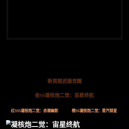
新周期武器觉醒
金SS凝核炮二觉：宙星终航
红SSS凝核炮二觉：赤潮幽影
橙SS凝核炮二觉：蒸汽彗星
凝核炮二觉：宙星终航