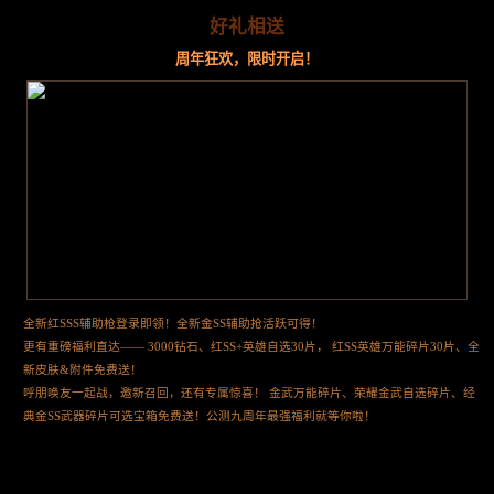
好礼相送
周年狂欢，限时开启！
全新红SSS辅助枪登录即领！全新金SS辅助抢活跃可得！
更有重磅福利直达—— 3000钻石、红SS+英雄自选30片， 红SS英雄万能碎片30片、全
新皮肤&附件免费送！
呼朋唤友一起战，邀新召回，还有专属惊喜！ 金武万能碎片、荣耀金武自选碎片、经
典金SS武器碎片可选宝箱免费送！公测九周年最强福利就等你啦！