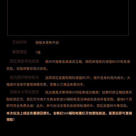
开启时间
随版本更新开启
解锁等级
1级
禁区搜索寻找资源
局内可搜索各类道具宝箱，随机掉落局内增强BUFF和各类
奖励，奖励将暂存局内背包。
局内提升畅快射击
选择禁区装置和随机增强BUFF，提升自身的局内成长；大
幅提升自身伤害或弹幕效果，密集火力淹没来袭对手。
突破关卡带出物资
抵达撤离点等待倒计时结束成功撤离！结算时按宝箱结算奖
励和禁区币。禁区币可用于兑换全新金SS辅助枪圣日神启和其他丰富奖励，最快6个月
即可完全免费合成！此外，参与玩法还有机会获得枪魂碎片、禁区装置碎片等奖励。
本次玩法上线还有重磅回馈礼，全新红SSS辅助枪猩红月蚀登陆就送，版更后即可直接
领取！