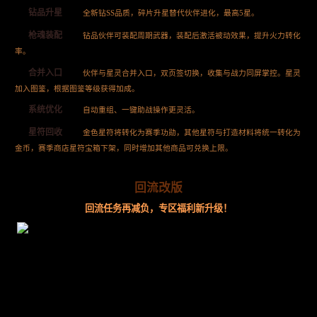
钻品升星
全新钻SS品质，碎片升星替代伙伴进化，最高5星。
枪魂装配
钻品伙伴可装配周期武器，装配后激活被动效果，提升火力转化
率。
合并入口
伙伴与星灵合并入口，双页签切换，收集与战力同屏掌控。星灵
加入图鉴，根据图鉴等级获得加成。
系统优化
自动重组、一键助战操作更灵活。
星符回收
金色星符将转化为赛季功勋，其他星符与打造材料将统一转化为
金币，赛季商店星符宝箱下架，同时增加其他商品可兑换上限。
回流改版
回流任务再减负，专区福利新升级！