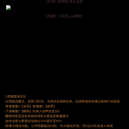
【史诗】凯特琳-焚天金冕
【典藏】王昭君-心动舞台
1.燃魂猎场优化
-日常挑战模式，去除1至8关，关闭对应成就任务，后续新成就将通过前哨行动投放
-新增难度4【无间】和难度5【修罗】
-下调难度1【精英】的准入战甲抗性为0
-翻牌奖励及挂机奖励获得的元素齿轮数量提升
-战术试炼元素弱点加成从50%提升至80%
-新增AI陪玩功能，公开招募超过60秒，可AI陪玩开战，同2位AI队友进入单局