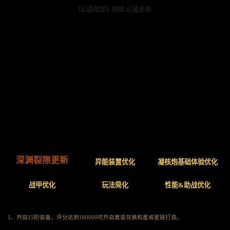
【幻晶限定】陆燃-幻晶圣骑
深渊裂隙更新
异能装置优化
凝核炮基础体验优化
战甲优化
玩法简化
性能&助战优化
1、开启15阶装备，评分达到160000可开启套装兑换和星戒星链打造。