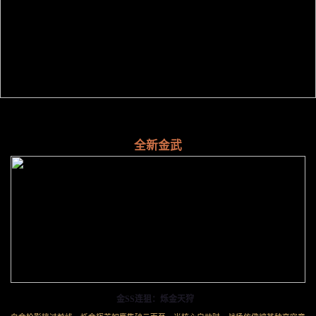
全新金武
金SS连狙：烁金天狩