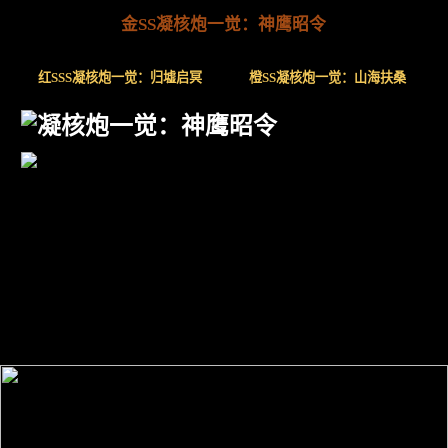
金SS凝核炮一觉：神鹰昭令
红SSS凝核炮一觉：归墟启冥
橙SS凝核炮一觉：山海扶桑
凝核炮一觉：神鹰昭令