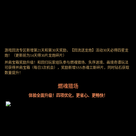
游戏回流专区新增第21天和第30天奖励，【回流送龙炮】活动30天必得四星龙
炮！（更新前为14天得30片龙炮碎片）
并肩宝箱奖励升级！和回归玩家组队参与燃魂猎场、失序迷境、画境奇谭玩法
可获得并肩宝箱（每日3次机会），奖励新增SSS赤魂兰斯碎片，同时钻石获取
数量提升！
燃魂猎场
体验全面升级！四项优化，更省心、更畅快！