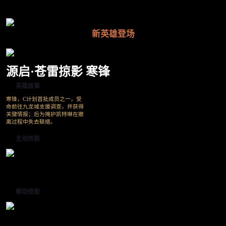
新英雄登场
源启·苍雷掠影 寒锋
英雄故事
寒锋，C计划首批成员之一，受
命前往九龙城支援调查，并获得
关键情报；后为掩护凯特琳在撤
离过程中失去联络。
主动技能
被动技能