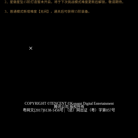
2、星徽星坠15阶打造暂未开启，将于下次挑战模式难度更新后解锁，敬请期待。
3、普通模式新增难度【无间】，通关后可获得15阶装备。
×
COPYRIGHT ©TENCENT ©Konami Digital Entertainment
腾讯公司 版权所有
粤网文[2017]6138-1456号
|
（总）网出证（粤）字第057号