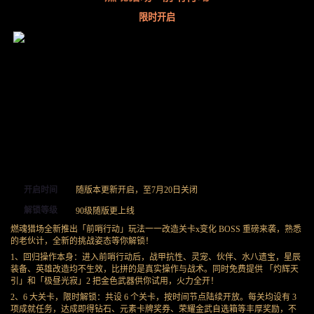
限时开启
开启时间
随版本更新开启，至7月20日关闭
解锁等级
90级随版更上线
燃魂猎场全新推出「前哨行动」玩法一一改造关卡x变化 BOSS 重磅来袭，熟悉
的老伙计，全新的挑战姿态等你解锁！
1、回归操作本身：进入前哨行动后，战甲抗性、灵宠、伙伴、水八遗宝，星辰
装备、英雄改造均不生效，比拼的是真实操作与战术。同时免费提供 「灼辉天
引」和「极昼光寂」2 把金色武器供你试用，火力全开！
2、6 大关卡，限时解锁：共设 6 个关卡，按时间节点陆续开放。每关均设有 3
项成就任务，达成即得钻石、元素卡牌奖券、荣耀金武自选箱等丰厚奖励，不