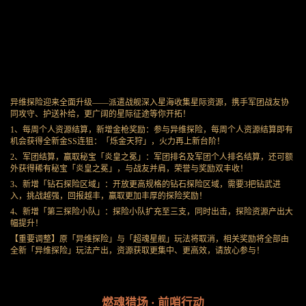
异维探险迎来全面升级——派遣战舰深入星海收集星际资源，携手军团战友协
同攻守、护送补给，更广阔的星际征途等你开拓！
1、每周个人资源结算，新增金枪奖励：参与异维探险，每周个人资源结算即有
机会获得全新金SS连狙：「烁金天狩」，火力再上新台阶！
2、军团结算，赢取秘宝「炎皇之冕」：军团排名及军团个人排名结算，还可额
外获得稀有秘宝「炎皇之冕」，与战友并肩，荣誉与奖励双丰收！
3、新增「钻石探险区域」：开放更高规格的钻石探险区域，需要3把钻武进
入，挑战越强，回报越丰，赢取更加丰厚的探险奖励！
4、新增「第三探险小队」：探险小队扩充至三支，同时出击，探险资源产出大
幅提升！
【重要调整】原「异维探险」与「超魂星舰」玩法将取消，相关奖励将全部由
全新「异维探险」玩法产出，资源获取更集中、更高效，请放心参与！
燃魂猎场 · 前哨行动