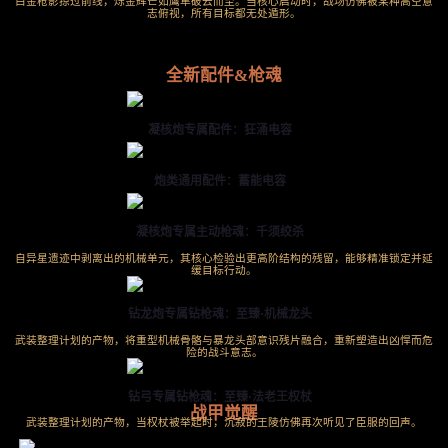
白金枪影掠过前线，烁金辉芒如鹰隼破云而至。当核心启动时，战场仿佛被某种高空意
志俯视，所有目标都无处遁形。
全新配件&枪魂
凝核炮专属配件：狂涌电容
炮类通用配件：蓄能电容
凝核炮专属主动枪魂：千须绞杀
自异星遗迹中剥离出的机械单元，其核心检验出更高阶结构的残留，能够精准锁定并延
缓目标行动。
钻龙炮专属钻枪魂：至臻·机械龙头
武装整理计划的产物，将重型机械骨骼与暴龙头部意识残片融合，重新塑造出凶悍而危
险的战斗意志。
钻弓专属钻枪魂：至臻·法老王权杖
战甲觉醒
武装整理计划的产物，当权杖被举起时，沉寂的王陵仿佛再次听见了臣服的回声。