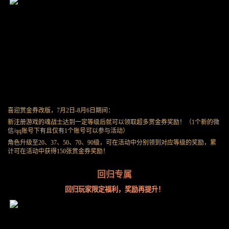
喜迎赏金券改版，7月2日-8月6日期间：
新注册游戏的魂战士达到一定等级后就可以领取超多赏金券奖励！（1个新的微
信/qq账号下有且仅有1个账号可以参与活动）
角色升级至20、37、50、70、90级，可在活动中分别领到对应等级的奖励，累
计可在活动中获得150张赏金券奖励！
回归专属
回归玩家限定福利，奖励再提升！