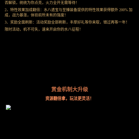
否解锁，统统为你点亮，火力全开无需等待！
2、特性效果加成翻倍：水八遗宝与至臻装备提供的特性效果获得额外 200% 加
成，战力暴涨，体验前所未有的强度！
3、奖励全面刷新：活动奖励全部刷新，丰厚好礼等你来取，错过再等一年！
限时活动，机不可失，速来开启你的水八征程！
赏金机制大升级
资源翻倍拿，玩法更灵活！