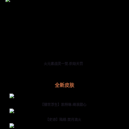
火元素战灵一觉-炽劫天罚
全新皮肤
【镜世浮生】凯特琳-绮浪甜心
【史诗】陆绯-焚月流火