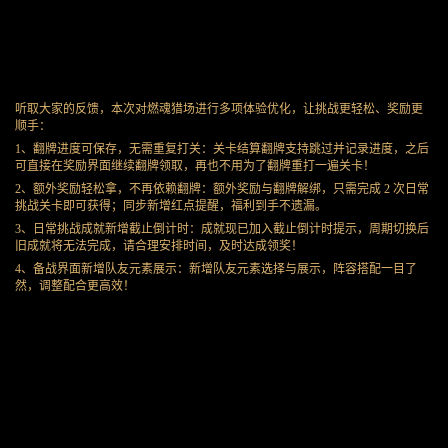
听取大家的反馈，本次对燃魂猎场进行多项体验优化，让挑战更轻松、奖励更
顺手：
1、翻牌进度可保存，无需重复打关：关卡结算翻牌支持跳过并记录进度，之后
可直接在奖励界面继续翻牌领取，再也不用为了翻牌重打一遍关卡！
2、额外奖励轻松拿，不再依赖翻牌：额外奖励与翻牌解绑，只需完成 2 次日常
挑战关卡即可获得；同步新增红点提醒，福利到手不遗漏。
3、日常挑战成就新增截止倒计时：成就现已加入截止倒计时提示，周期切换后
旧成就将无法完成，请合理安排时间，及时达成领奖！
4、备战界面新增队友元素展示：新增队友元素选择与展示，阵容搭配一目了
然，调整配合更高效！