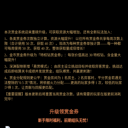
本次赏金系统迎来重磅升级，可获取资源大幅增加，还有全新玩法加入：
1、各类赏金券次数独立计算，资源大幅提升！ 以往所有赏金券共享每周次数上
限（合计使用 50 次、获取 40 次）。现改为每种赏金券单独计算——每一种都
可每周使用 50 次、获取 40 次，整体获取量成倍增长！
2、金币赏金券升级为「特权钻赏金券」：每张价值高达 30 特权钻，含金量大
幅提升！
3、深渊裂隙新增「悬赏模式」：由房主设立挑战目标并收取房客赏金，挑战达
成后即结算关卡成绩并发放赏金，组队搏赏、共赢更刺激！
4、赏金分配规则更公平：赏金房间为 1 名房主、2 名房客时，平分赏金若遇无
法整除的"0.5 次"情况，将依据火力分配——更高的玩家多得 1 次，较低的玩家
少得 1 次，让贡献与回报更匹配。
【重要提醒】版本更新后将重置当周赏金次数，请有需要的玩家在版更前消耗
完毕！
升级领赏金券
新手限时福利，前期组队无忧！