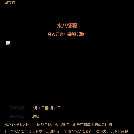
容错过！
水八征程
狂欢开启！福利拉满！
开启时间
7月20日至8月16日
解锁等级
45级
水八征程限时回归，挑战自我、秀出操作，正是冲刺成长的黄金时机！
1、回忆矩阵全节点下发：活动期间，全部回忆矩阵节点一律下发，无论此前是