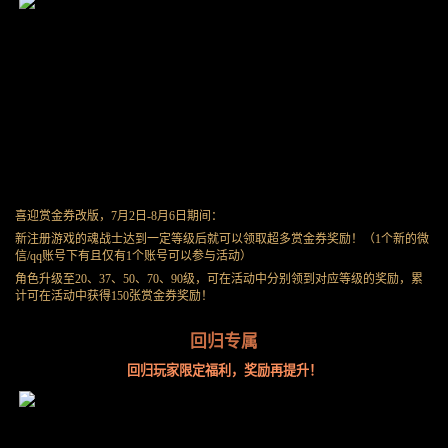
喜迎赏金券改版，7月2日-8月6日期间：
新注册游戏的魂战士达到一定等级后就可以领取超多赏金券奖励！（1个新的微
信/qq账号下有且仅有1个账号可以参与活动）
角色升级至20、37、50、70、90级，可在活动中分别领到对应等级的奖励，累
计可在活动中获得150张赏金券奖励！
回归专属
回归玩家限定福利，奖励再提升！