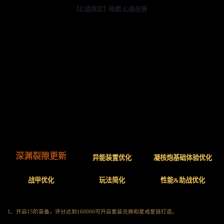
【幻晶限定】陆燃-幻晶圣骑
深渊裂隙更新
异能装置优化
凝核炮基础体验优化
战甲优化
玩法简化
性能&助战优化
1、开启15阶装备，评分达到160000可开启套装兑换和星戒星链打造。