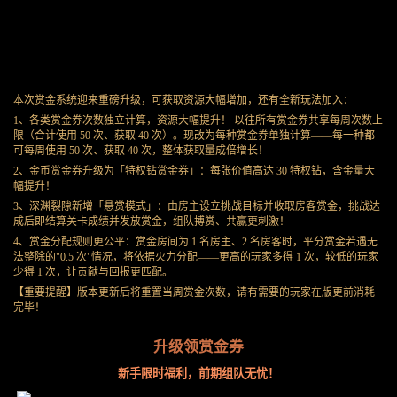
本次赏金系统迎来重磅升级，可获取资源大幅增加，还有全新玩法加入：
1、各类赏金券次数独立计算，资源大幅提升！ 以往所有赏金券共享每周次数上
限（合计使用 50 次、获取 40 次）。现改为每种赏金券单独计算——每一种都
可每周使用 50 次、获取 40 次，整体获取量成倍增长！
2、金币赏金券升级为「特权钻赏金券」：每张价值高达 30 特权钻，含金量大
幅提升！
3、深渊裂隙新增「悬赏模式」：由房主设立挑战目标并收取房客赏金，挑战达
成后即结算关卡成绩并发放赏金，组队搏赏、共赢更刺激！
4、赏金分配规则更公平：赏金房间为 1 名房主、2 名房客时，平分赏金若遇无
法整除的"0.5 次"情况，将依据火力分配——更高的玩家多得 1 次，较低的玩家
少得 1 次，让贡献与回报更匹配。
【重要提醒】版本更新后将重置当周赏金次数，请有需要的玩家在版更前消耗
完毕！
升级领赏金券
新手限时福利，前期组队无忧！