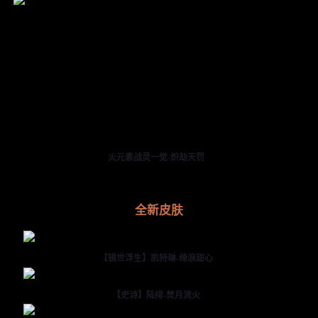
火元素战灵一觉-炽劫天罚
全新皮肤
【镜世浮生】凯特琳-绮浪甜心
【史诗】陆绯-焚月流火