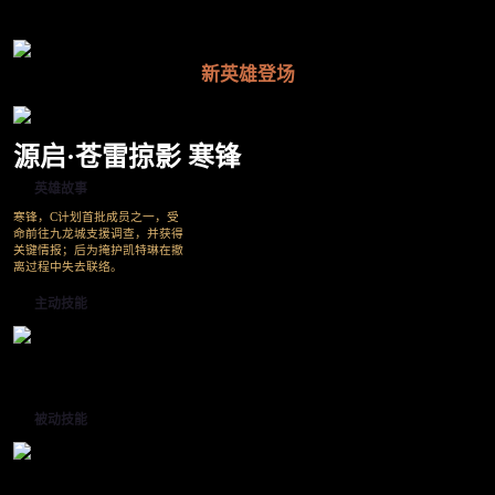
新英雄登场
源启·苍雷掠影 寒锋
英雄故事
寒锋，C计划首批成员之一，受
命前往九龙城支援调查，并获得
关键情报；后为掩护凯特琳在撤
离过程中失去联络。
主动技能
被动技能