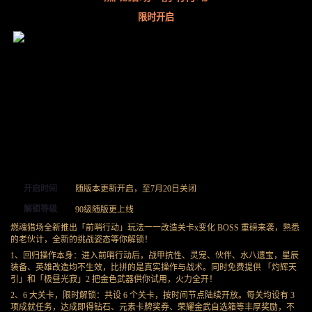
限时开启
开启时间
随版本更新开启，至7月20日关闭
解锁等级
90级随版更上线
燃魂猎场全新推出「前哨行动」玩法一一改造关卡x变化 BOSS 重磅来袭，熟悉
的老伙计，全新的挑战姿态等你解锁！
1、回归操作本身：进入前哨行动后，战甲抗性、灵宠、伙伴、水八遗宝，星辰
装备、英雄改造均不生效，比拼的是真实操作与战术。同时免费提供 「灼辉天
引」和「极昼光寂」2 把金色武器供你试用，火力全开！
2、6 大关卡，限时解锁：共设 6 个关卡，按时间节点陆续开放。每关均设有 3
项成就任务，达成即得钻石、元素卡牌奖券、荣耀金武自选箱等丰厚奖励，不