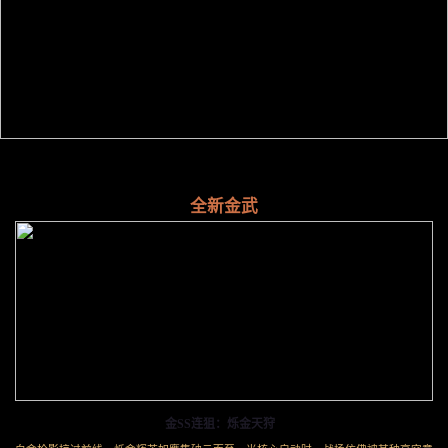
全新金武
金SS连狙：烁金天狩