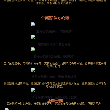
白金枪影掠过前线，烁金辉芒如鹰隼破云而至。当核心启动时，战场仿佛被某种高空意
志俯视，所有目标都无处遁形。
全新配件&枪魂
凝核炮专属配件：狂涌电容
炮类通用配件：蓄能电容
凝核炮专属主动枪魂：千须绞杀
自异星遗迹中剥离出的机械单元，其核心检验出更高阶结构的残留，能够精准锁定并延
缓目标行动。
钻龙炮专属钻枪魂：至臻·机械龙头
武装整理计划的产物，将重型机械骨骼与暴龙头部意识残片融合，重新塑造出凶悍而危
险的战斗意志。
钻弓专属钻枪魂：至臻·法老王权杖
战甲觉醒
武装整理计划的产物，当权杖被举起时，沉寂的王陵仿佛再次听见了臣服的回声。