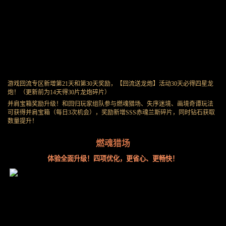
游戏回流专区新增第21天和第30天奖励，【回流送龙炮】活动30天必得四星龙
炮！（更新前为14天得30片龙炮碎片）
并肩宝箱奖励升级！和回归玩家组队参与燃魂猎场、失序迷境、画境奇谭玩法
可获得并肩宝箱（每日3次机会），奖励新增SSS赤魂兰斯碎片，同时钻石获取
数量提升！
燃魂猎场
体验全面升级！四项优化，更省心、更畅快！