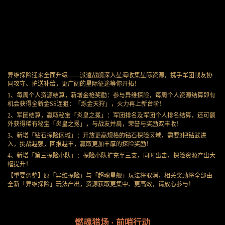
异维探险迎来全面升级——派遣战舰深入星海收集星际资源，携手军团战友协
同攻守、护送补给，更广阔的星际征途等你开拓！
1、每周个人资源结算，新增金枪奖励：参与异维探险，每周个人资源结算即有
机会获得全新金SS连狙：「烁金天狩」，火力再上新台阶！
2、军团结算，赢取秘宝「炎皇之冕」：军团排名及军团个人排名结算，还可额
外获得稀有秘宝「炎皇之冕」，与战友并肩，荣誉与奖励双丰收！
3、新增「钻石探险区域」：开放更高规格的钻石探险区域，需要3把钻武进
入，挑战越强，回报越丰，赢取更加丰厚的探险奖励！
4、新增「第三探险小队」：探险小队扩充至三支，同时出击，探险资源产出大
幅提升！
【重要调整】原「异维探险」与「超魂星舰」玩法将取消，相关奖励将全部由
全新「异维探险」玩法产出，资源获取更集中、更高效，请放心参与！
燃魂猎场 · 前哨行动