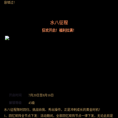
容错过！
水八征程
狂欢开启！福利拉满！
开启时间
7月20日至8月16日
解锁等级
45级
水八征程限时回归，挑战自我、秀出操作，正是冲刺成长的黄金时机！
1、回忆矩阵全节点下发：活动期间，全部回忆矩阵节点一律下发，无论此前是