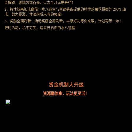
否解锁，统统为你点亮，火力全开无需等待！
2、特性效果加成翻倍：水八遗宝与至臻装备提供的特性效果获得额外 200% 加
成，战力暴涨，体验前所未有的强度！
3、奖励全面刷新：活动奖励全部刷新，丰厚好礼等你来取，错过再等一年！
限时活动，机不可失，速来开启你的水八征程！
赏金机制大升级
资源翻倍拿，玩法更灵活！