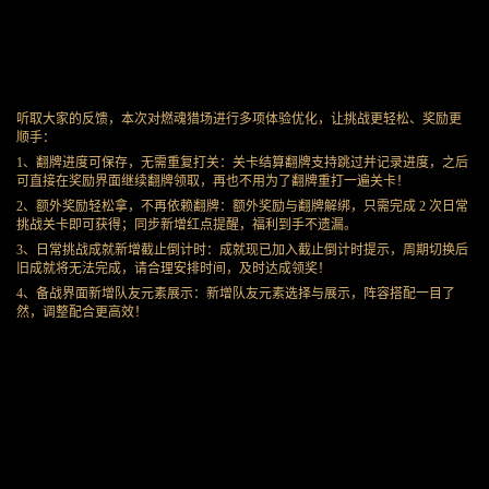
听取大家的反馈，本次对燃魂猎场进行多项体验优化，让挑战更轻松、奖励更
顺手：
1、翻牌进度可保存，无需重复打关：关卡结算翻牌支持跳过并记录进度，之后
可直接在奖励界面继续翻牌领取，再也不用为了翻牌重打一遍关卡！
2、额外奖励轻松拿，不再依赖翻牌：额外奖励与翻牌解绑，只需完成 2 次日常
挑战关卡即可获得；同步新增红点提醒，福利到手不遗漏。
3、日常挑战成就新增截止倒计时：成就现已加入截止倒计时提示，周期切换后
旧成就将无法完成，请合理安排时间，及时达成领奖！
4、备战界面新增队友元素展示：新增队友元素选择与展示，阵容搭配一目了
然，调整配合更高效！