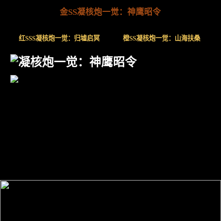
金SS凝核炮一觉：神鹰昭令
红SSS凝核炮一觉：归墟启冥
橙SS凝核炮一觉：山海扶桑
凝核炮一觉：神鹰昭令