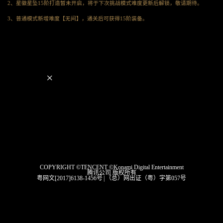
2、星徽星坠15阶打造暂未开启，将于下次挑战模式难度更新后解锁，敬请期待。
3、普通模式新增难度【无间】，通关后可获得15阶装备。
×
COPYRIGHT ©TENCENT ©Konami Digital Entertainment
腾讯公司 版权所有
粤网文[2017]6138-1456号
|
（总）网出证（粤）字第057号