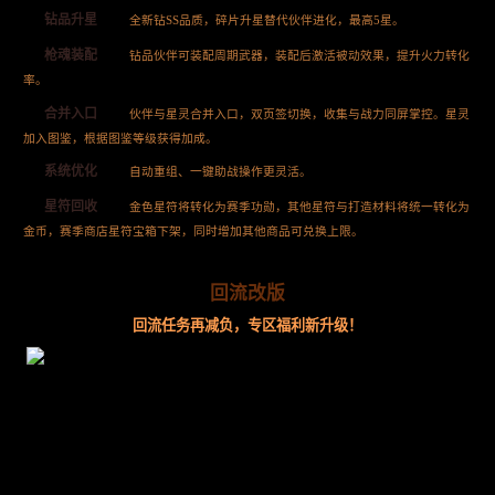
钻品升星
全新钻SS品质，碎片升星替代伙伴进化，最高5星。
枪魂装配
钻品伙伴可装配周期武器，装配后激活被动效果，提升火力转化
率。
合并入口
伙伴与星灵合并入口，双页签切换，收集与战力同屏掌控。星灵
加入图鉴，根据图鉴等级获得加成。
系统优化
自动重组、一键助战操作更灵活。
星符回收
金色星符将转化为赛季功勋，其他星符与打造材料将统一转化为
金币，赛季商店星符宝箱下架，同时增加其他商品可兑换上限。
回流改版
回流任务再减负，专区福利新升级！