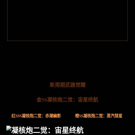
新周期武器觉醒
金SS凝核炮二觉：宙星终航
红SSS凝核炮二觉：赤潮幽影
橙SS凝核炮二觉：蒸汽彗星
凝核炮二觉：宙星终航