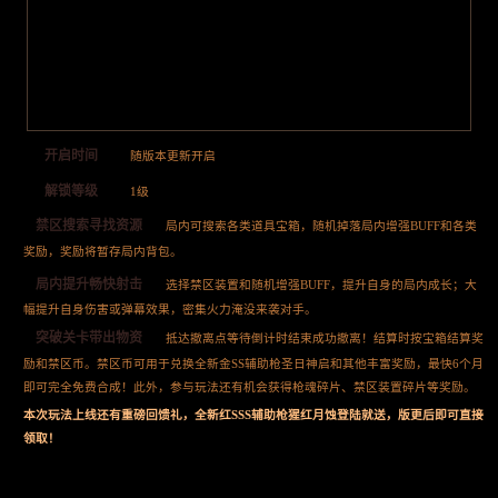
开启时间
随版本更新开启
解锁等级
1级
禁区搜索寻找资源
局内可搜索各类道具宝箱，随机掉落局内增强BUFF和各类
奖励，奖励将暂存局内背包。
局内提升畅快射击
选择禁区装置和随机增强BUFF，提升自身的局内成长；大
幅提升自身伤害或弹幕效果，密集火力淹没来袭对手。
突破关卡带出物资
抵达撤离点等待倒计时结束成功撤离！结算时按宝箱结算奖
励和禁区币。禁区币可用于兑换全新金SS辅助枪圣日神启和其他丰富奖励，最快6个月
即可完全免费合成！此外，参与玩法还有机会获得枪魂碎片、禁区装置碎片等奖励。
本次玩法上线还有重磅回馈礼，全新红SSS辅助枪猩红月蚀登陆就送，版更后即可直接
领取！