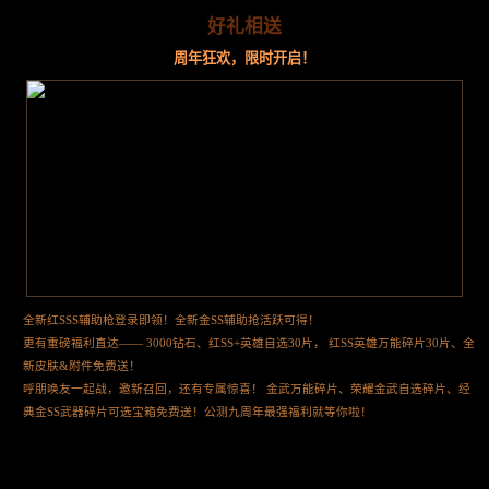
好礼相送
周年狂欢，限时开启！
全新红SSS辅助枪登录即领！全新金SS辅助抢活跃可得！
更有重磅福利直达—— 3000钻石、红SS+英雄自选30片， 红SS英雄万能碎片30片、全
新皮肤&附件免费送！
呼朋唤友一起战，邀新召回，还有专属惊喜！ 金武万能碎片、荣耀金武自选碎片、经
典金SS武器碎片可选宝箱免费送！公测九周年最强福利就等你啦！