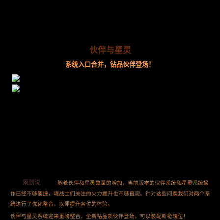
伙伴与星灵
系统入口合并，钻品伙伴登场！
策划说
随着伙伴和星灵数量的增加，当前版本的伙伴系统和星灵系统操
作已经不够便捷，魂战士们关注的火力提升也不够直观。针对这些问题我们对两个系
统进行了优化整合，以便提升各位的体验。
伙伴与星灵系统迎来重磅整合，全新钻品质伙伴登场，可以装配新枪魂位！