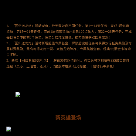
1、「回归送龙炮」活动减负，分天数对应不同任务。第1一14天任务：完成1局燃魂
猎场；第15一21天任务：完成1局燃魂猎场并消耗120点体力；第22一28天任务：完成
每日任务中的前3个任务。任务分层难度降低，助力更快获取四星龙炮！
2、「回归送龙炮」活动新增超值专属基金，解锁后完成任务可获得双倍任务奖励及专
属付费奖励，最高可得龙炮一觉、双倍龙炮碎片、专属英雄全套、经典/元素金卡等珍
贵奖励。
3、新增【回归专属6元礼包】，解锁30倍超值返利。购买后可立刻获得SSS级英雄自
选包（灵芯、王昭君、苍牙）、2星版本橙武·幻光掠星、十倍钻石等豪礼！
新英雄登场