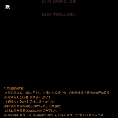
【史诗】凯特琳-焚天金冕
【典藏】王昭君-心动舞台
1.燃魂猎场优化
-日常挑战模式，去除1至8关，关闭对应成就任务，后续新成就将通过前哨行动投放
-新增难度4【无间】和难度5【修罗】
-下调难度1【精英】的准入战甲抗性为0
-翻牌奖励及挂机奖励获得的元素齿轮数量提升
-战术试炼元素弱点加成从50%提升至80%
-新增AI陪玩功能，公开招募超过60秒，可AI陪玩开战，同2位AI队友进入单局