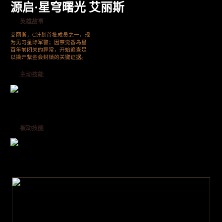
源启·星穹曙光 艾丽斯
英雄故事
艾丽斯，C计划首批成员之一，现
为见习星际军警；因察觉香岛星
百年前闭关的异常，开始追查足
以撬开紫金会封锁的关键证据。
主动技能
被动技能