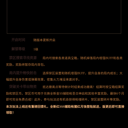
开启时间
随版本更新开启
解锁等级
1级
禁区搜索寻找资源
局内可搜索各类道具宝箱，随机掉落局内增强BUFF和各类
奖励，奖励将暂存局内背包。
局内提升畅快射击
选择禁区装置和随机增强BUFF，提升自身的局内成长；大
幅提升自身伤害或弹幕效果，密集火力淹没来袭对手。
突破关卡带出物资
抵达撤离点等待倒计时结束成功撤离！结算时按宝箱结算奖
励和禁区币。禁区币可用于兑换全新金SS辅助枪圣日神启和其他丰富奖励，最快6个月
即可完全免费合成！此外，参与玩法还有机会获得枪魂碎片、禁区装置碎片等奖励。
本次玩法上线还有重磅回馈礼，全新红SSS辅助枪猩红月蚀登陆就送，版更后即可直接
领取！