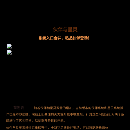
伙伴与星灵
系统入口合并，钻品伙伴登场！
策划说
随着伙伴和星灵数量的增加，当前版本的伙伴系统和星灵系统操
作已经不够便捷，魂战士们关注的火力提升也不够直观。针对这些问题我们对两个系
统进行了优化整合，以便提升各位的体验。
伙伴与星灵系统迎来重磅整合，全新钻品质伙伴登场，可以装配新枪魂位！