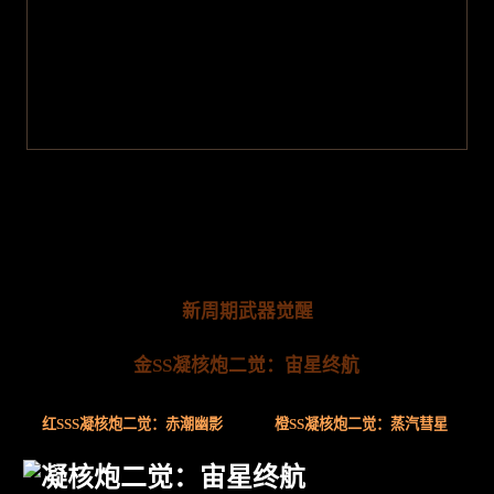
新周期武器觉醒
金SS凝核炮二觉：宙星终航
红SSS凝核炮二觉：赤潮幽影
橙SS凝核炮二觉：蒸汽彗星
凝核炮二觉：宙星终航