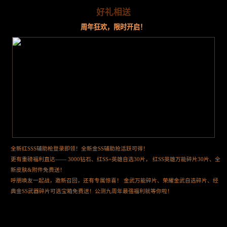
好礼相送
周年狂欢，限时开启！
全新红SSS辅助枪登录即领！全新金SS辅助抢活跃可得！
更有重磅福利直达—— 3000钻石、红SS+英雄自选30片， 红SS英雄万能碎片30片、全
新皮肤&附件免费送！
呼朋唤友一起战，邀新召回，还有专属惊喜！ 金武万能碎片、荣耀金武自选碎片、经
典金SS武器碎片可选宝箱免费送！公测九周年最强福利就等你啦！