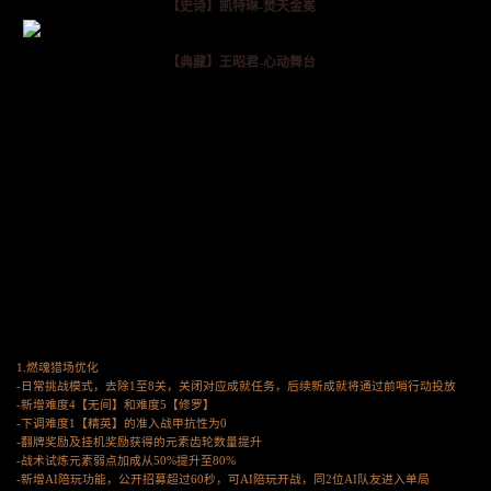
【史诗】凯特琳-焚天金冕
【典藏】王昭君-心动舞台
1.燃魂猎场优化
-日常挑战模式，去除1至8关，关闭对应成就任务，后续新成就将通过前哨行动投放
-新增难度4【无间】和难度5【修罗】
-下调难度1【精英】的准入战甲抗性为0
-翻牌奖励及挂机奖励获得的元素齿轮数量提升
-战术试炼元素弱点加成从50%提升至80%
-新增AI陪玩功能，公开招募超过60秒，可AI陪玩开战，同2位AI队友进入单局