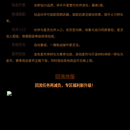
钻品升星
全新钻SS品质，碎片升星替代伙伴进化，最高5星。
枪魂装配
钻品伙伴可装配周期武器，装配后激活被动效果，提升火力转化
率。
合并入口
伙伴与星灵合并入口，双页签切换，收集与战力同屏掌控。星灵
加入图鉴，根据图鉴等级获得加成。
系统优化
自动重组、一键助战操作更灵活。
星符回收
金色星符将转化为赛季功勋，其他星符与打造材料将统一转化为
金币，赛季商店星符宝箱下架，同时增加其他商品可兑换上限。
回流改版
回流任务再减负，专区福利新升级！