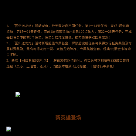
1、「回归送龙炮」活动减负，分天数对应不同任务。第1一14天任务：完成1局燃魂
猎场；第15一21天任务：完成1局燃魂猎场并消耗120点体力；第22一28天任务：完成
每日任务中的前3个任务。任务分层难度降低，助力更快获取四星龙炮！
2、「回归送龙炮」活动新增超值专属基金，解锁后完成任务可获得双倍任务奖励及专
属付费奖励，最高可得龙炮一觉、双倍龙炮碎片、专属英雄全套、经典/元素金卡等珍
贵奖励。
3、新增【回归专属6元礼包】，解锁30倍超值返利。购买后可立刻获得SSS级英雄自
选包（灵芯、王昭君、苍牙）、2星版本橙武·幻光掠星、十倍钻石等豪礼！
新英雄登场