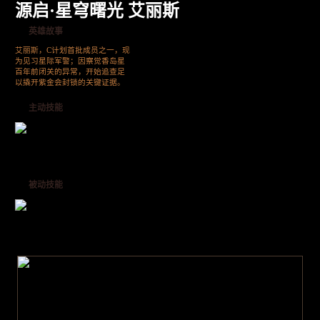
源启·星穹曙光 艾丽斯
英雄故事
艾丽斯，C计划首批成员之一，现
为见习星际军警；因察觉香岛星
百年前闭关的异常，开始追查足
以撬开紫金会封锁的关键证据。
主动技能
被动技能