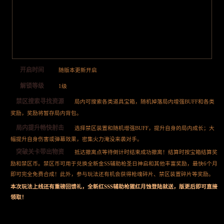
开启时间
随版本更新开启
解锁等级
1级
禁区搜索寻找资源
局内可搜索各类道具宝箱，随机掉落局内增强BUFF和各类
奖励，奖励将暂存局内背包。
局内提升畅快射击
选择禁区装置和随机增强BUFF，提升自身的局内成长；大
幅提升自身伤害或弹幕效果，密集火力淹没来袭对手。
突破关卡带出物资
抵达撤离点等待倒计时结束成功撤离！结算时按宝箱结算奖
励和禁区币。禁区币可用于兑换全新金SS辅助枪圣日神启和其他丰富奖励，最快6个月
即可完全免费合成！此外，参与玩法还有机会获得枪魂碎片、禁区装置碎片等奖励。
本次玩法上线还有重磅回馈礼，全新红SSS辅助枪猩红月蚀登陆就送，版更后即可直接
领取！