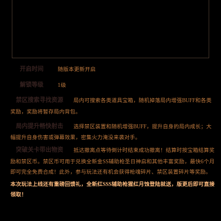
开启时间
随版本更新开启
解锁等级
1级
禁区搜索寻找资源
局内可搜索各类道具宝箱，随机掉落局内增强BUFF和各类
奖励，奖励将暂存局内背包。
局内提升畅快射击
选择禁区装置和随机增强BUFF，提升自身的局内成长；大
幅提升自身伤害或弹幕效果，密集火力淹没来袭对手。
突破关卡带出物资
抵达撤离点等待倒计时结束成功撤离！结算时按宝箱结算奖
励和禁区币。禁区币可用于兑换全新金SS辅助枪圣日神启和其他丰富奖励，最快6个月
即可完全免费合成！此外，参与玩法还有机会获得枪魂碎片、禁区装置碎片等奖励。
本次玩法上线还有重磅回馈礼，全新红SSS辅助枪猩红月蚀登陆就送，版更后即可直接
领取！