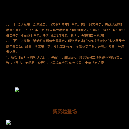
1、「回归送龙炮」活动减负，分天数对应不同任务。第1一14天任务：完成1局燃魂
猎场；第15一21天任务：完成1局燃魂猎场并消耗120点体力；第22一28天任务：完成
每日任务中的前3个任务。任务分层难度降低，助力更快获取四星龙炮！
2、「回归送龙炮」活动新增超值专属基金，解锁后完成任务可获得双倍任务奖励及专
属付费奖励，最高可得龙炮一觉、双倍龙炮碎片、专属英雄全套、经典/元素金卡等珍
贵奖励。
3、新增【回归专属6元礼包】，解锁30倍超值返利。购买后可立刻获得SSS级英雄自
选包（灵芯、王昭君、苍牙）、2星版本橙武·幻光掠星、十倍钻石等豪礼！
新英雄登场