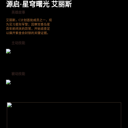
源启·星穹曙光 艾丽斯
英雄故事
艾丽斯，C计划首批成员之一，现
为见习星际军警；因察觉香岛星
百年前闭关的异常，开始追查足
以撬开紫金会封锁的关键证据。
主动技能
被动技能