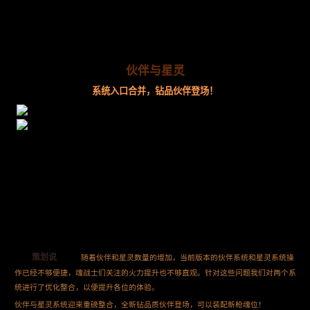
伙伴与星灵
系统入口合并，钻品伙伴登场！
策划说
随着伙伴和星灵数量的增加，当前版本的伙伴系统和星灵系统操
作已经不够便捷，魂战士们关注的火力提升也不够直观。针对这些问题我们对两个系
统进行了优化整合，以便提升各位的体验。
伙伴与星灵系统迎来重磅整合，全新钻品质伙伴登场，可以装配新枪魂位！