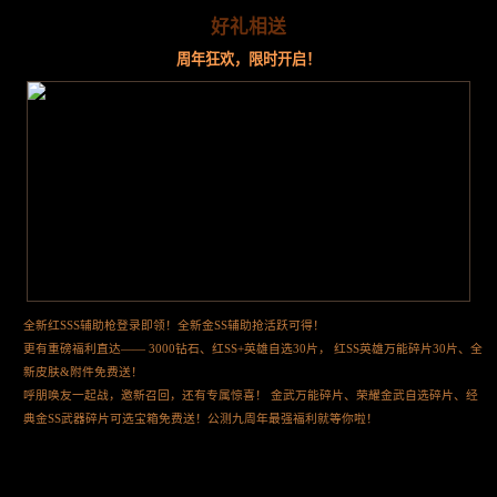
好礼相送
周年狂欢，限时开启！
全新红SSS辅助枪登录即领！全新金SS辅助抢活跃可得！
更有重磅福利直达—— 3000钻石、红SS+英雄自选30片， 红SS英雄万能碎片30片、全
新皮肤&附件免费送！
呼朋唤友一起战，邀新召回，还有专属惊喜！ 金武万能碎片、荣耀金武自选碎片、经
典金SS武器碎片可选宝箱免费送！公测九周年最强福利就等你啦！