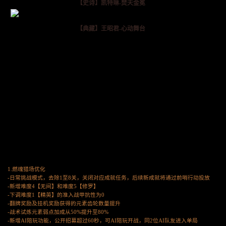
【史诗】凯特琳-焚天金冕
【典藏】王昭君-心动舞台
1.燃魂猎场优化
-日常挑战模式，去除1至8关，关闭对应成就任务，后续新成就将通过前哨行动投放
-新增难度4【无间】和难度5【修罗】
-下调难度1【精英】的准入战甲抗性为0
-翻牌奖励及挂机奖励获得的元素齿轮数量提升
-战术试炼元素弱点加成从50%提升至80%
-新增AI陪玩功能，公开招募超过60秒，可AI陪玩开战，同2位AI队友进入单局