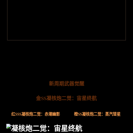
新周期武器觉醒
金SS凝核炮二觉：宙星终航
红SSS凝核炮二觉：赤潮幽影
橙SS凝核炮二觉：蒸汽彗星
凝核炮二觉：宙星终航