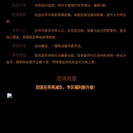
钻品升星
全新钻SS品质，碎片升星替代伙伴进化，最高5星。
枪魂装配
钻品伙伴可装配周期武器，装配后激活被动效果，提升火力转化
率。
合并入口
伙伴与星灵合并入口，双页签切换，收集与战力同屏掌控。星灵
加入图鉴，根据图鉴等级获得加成。
系统优化
自动重组、一键助战操作更灵活。
星符回收
金色星符将转化为赛季功勋，其他星符与打造材料将统一转化为
金币，赛季商店星符宝箱下架，同时增加其他商品可兑换上限。
回流改版
回流任务再减负，专区福利新升级！