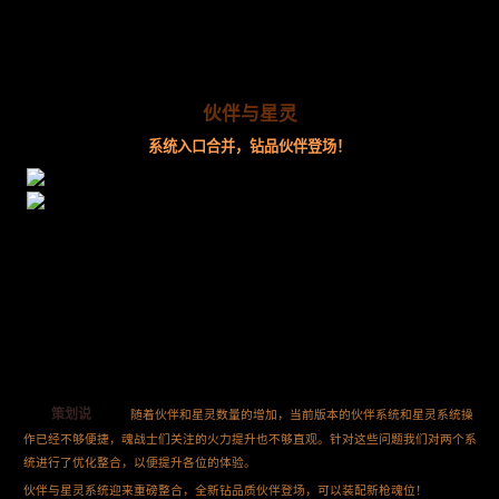
伙伴与星灵
系统入口合并，钻品伙伴登场！
策划说
随着伙伴和星灵数量的增加，当前版本的伙伴系统和星灵系统操
作已经不够便捷，魂战士们关注的火力提升也不够直观。针对这些问题我们对两个系
统进行了优化整合，以便提升各位的体验。
伙伴与星灵系统迎来重磅整合，全新钻品质伙伴登场，可以装配新枪魂位！