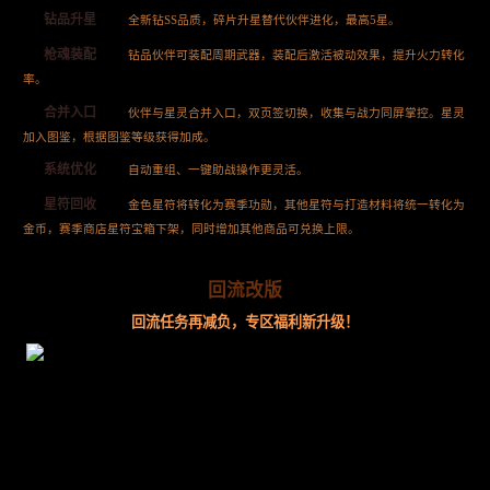
钻品升星
全新钻SS品质，碎片升星替代伙伴进化，最高5星。
枪魂装配
钻品伙伴可装配周期武器，装配后激活被动效果，提升火力转化
率。
合并入口
伙伴与星灵合并入口，双页签切换，收集与战力同屏掌控。星灵
加入图鉴，根据图鉴等级获得加成。
系统优化
自动重组、一键助战操作更灵活。
星符回收
金色星符将转化为赛季功勋，其他星符与打造材料将统一转化为
金币，赛季商店星符宝箱下架，同时增加其他商品可兑换上限。
回流改版
回流任务再减负，专区福利新升级！