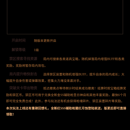
开启时间
随版本更新开启
解锁等级
1级
禁区搜索寻找资源
局内可搜索各类道具宝箱，随机掉落局内增强BUFF和各类
奖励，奖励将暂存局内背包。
局内提升畅快射击
选择禁区装置和随机增强BUFF，提升自身的局内成长；大
幅提升自身伤害或弹幕效果，密集火力淹没来袭对手。
突破关卡带出物资
抵达撤离点等待倒计时结束成功撤离！结算时按宝箱结算奖
励和禁区币。禁区币可用于兑换全新金SS辅助枪圣日神启和其他丰富奖励，最快6个月
即可完全免费合成！此外，参与玩法还有机会获得枪魂碎片、禁区装置碎片等奖励。
本次玩法上线还有重磅回馈礼，全新红SSS辅助枪猩红月蚀登陆就送，版更后即可直接
领取！