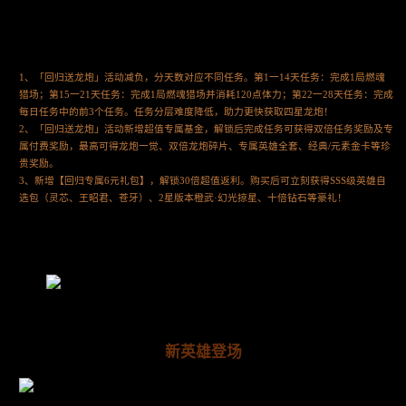
1、「回归送龙炮」活动减负，分天数对应不同任务。第1一14天任务：完成1局燃魂
猎场；第15一21天任务：完成1局燃魂猎场并消耗120点体力；第22一28天任务：完成
每日任务中的前3个任务。任务分层难度降低，助力更快获取四星龙炮！
2、「回归送龙炮」活动新增超值专属基金，解锁后完成任务可获得双倍任务奖励及专
属付费奖励，最高可得龙炮一觉、双倍龙炮碎片、专属英雄全套、经典/元素金卡等珍
贵奖励。
3、新增【回归专属6元礼包】，解锁30倍超值返利。购买后可立刻获得SSS级英雄自
选包（灵芯、王昭君、苍牙）、2星版本橙武·幻光掠星、十倍钻石等豪礼！
新英雄登场