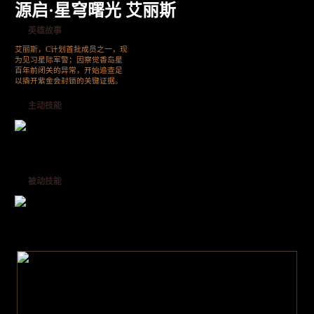
源启·星穹曙光 艾丽斯
英雄故事
艾丽斯，C计划首批成员之一，现
为见习星际军警；因察觉香岛星
百年前闭关的异常，开始追查足
以撬开紫金会封锁的关键证据。
主动技能
被动技能