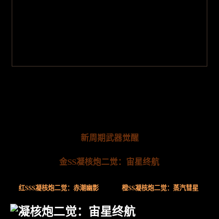
新周期武器觉醒
金SS凝核炮二觉：宙星终航
红SSS凝核炮二觉：赤潮幽影
橙SS凝核炮二觉：蒸汽彗星
凝核炮二觉：宙星终航