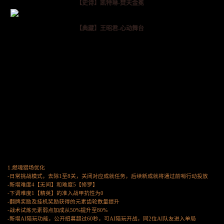
【史诗】凯特琳-焚天金冕
【典藏】王昭君-心动舞台
1.燃魂猎场优化
-日常挑战模式，去除1至8关，关闭对应成就任务，后续新成就将通过前哨行动投放
-新增难度4【无间】和难度5【修罗】
-下调难度1【精英】的准入战甲抗性为0
-翻牌奖励及挂机奖励获得的元素齿轮数量提升
-战术试炼元素弱点加成从50%提升至80%
-新增AI陪玩功能，公开招募超过60秒，可AI陪玩开战，同2位AI队友进入单局