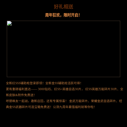
好礼相送
周年狂欢，限时开启！
全新红SSS辅助枪登录即领！全新金SS辅助抢活跃可得！
更有重磅福利直达—— 3000钻石、红SS+英雄自选30片， 红SS英雄万能碎片30片、全
新皮肤&附件免费送！
呼朋唤友一起战，邀新召回，还有专属惊喜！ 金武万能碎片、荣耀金武自选碎片、经
典金SS武器碎片可选宝箱免费送！公测九周年最强福利就等你啦！