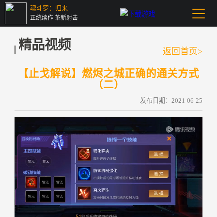
魂斗罗：归来
正统续作 革新射击
精品视频
返回首页>
【止戈解说】燃烬之城正确的通关方式
（二）
发布日期：2021-06-25