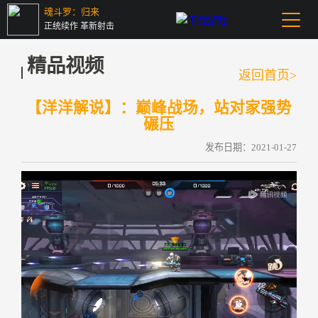
魂斗罗：归来
正统续作 革新射击
精品视频
返回首页>
【洋洋解说】：巅峰战场，站对家强势
碾压
发布日期：2021-01-27